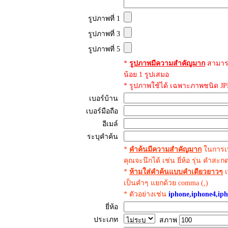
รูปภาพที่ 1
รูปภาพที่ 3
รูปภาพที่ 5
*
รูปภาพมีความสำคัญมาก
สามาร
น้อย 1 รูปเสมอ
* รูปภาพใช้ได้ เฉพาะภาพชนิด JPE
เบอร์บ้าน
เบอร์มือถือ
อีเมล์
ระบุคำค้น
*
คำค้นมีความสำคัญมาก
ในการเพ
คุณจะนึกได้ เช่น ยี่ห้อ รุ่น คำสะ
*
ห้ามใส่คำค้นแบบคำเดียวยาวๆ
เ
เป็นคำๆ แยกด้วย comma (,)
* ตัวอย่างเช่น
iphone,iphone4,iph
ยี่ห้อ
ประเภท
สภาพ