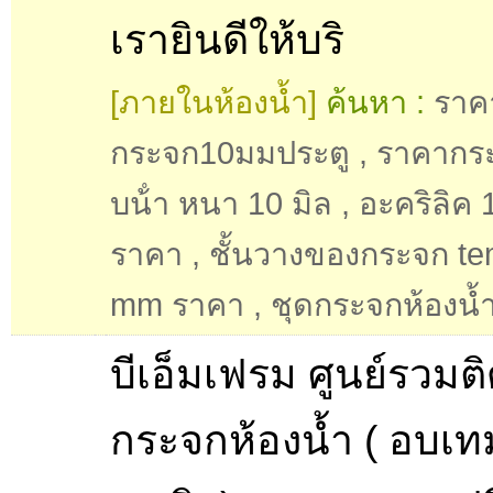
เรายินดีให้บริ
[ภายในห้องน้ำ]
ค้นหา :
ราค
กระจก10มมประตู
,
ราคากร
บน้ํา หนา 10 มิล
,
อะคริลิค 
ราคา
,
ชั้นวางของกระจก te
mm ราคา
,
ชุดกระจกห้องน้ำ
บีเอ็มเฟรม ศูนย์รวมติด
กระจกห้องน้ำ ( อบเท