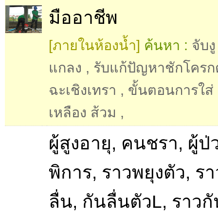
มืออาชีพ
[ภายในห้องน้ำ]
ค้นหา :
จับง
แกลง
,
รับแก้ปัญหาชักโครก
ฉะเชิงเทรา
,
ขั้นตอนการใส่
เหลือง ส้วม
,
ผู้สูงอายุ, คนชรา, ผู้ป
พิการ, ราวพยุงตัว, รา
ลื่น, กันลื่นตัวL, ราวก