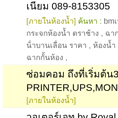
เนียม 089-8153305
[ภายในห้องน้ำ]
ค้นหา :
bmเ
กระจกห้องน้ำ ตราช้าง
,
ฉาก
น้ําบานเลื่อน ราคา
,
ห้องน้ำ
ฉากกั้นห้อง
,
ซ่อมคอม ถึงที่เริ่มต้น
PRINTER,UPS,MON
[ภายในห้องน้ำ]
วอเตอร์เจท by Royal อ