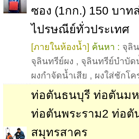
ซอง (1กก.) 150 บาทส
ไปรษณีย์ทั่วประเทศ
[ภายในห้องน้ำ]
ค้นหา :
จุลิน
จุลินทรีย์ผง
,
จุลินทรีย์บำบัด
ผงกำจัดน้ำเสีย
,
ผงใส่ชักโค
ท่อตันธนบุรี ท่อตันม
ท่อตันพระราม2 ท่อตั
สมุทรสาคร