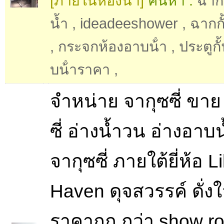
[ภายในห้องน้ำ]
ค้นหา :
ฉาก
น้ำ
,
ideadeeshower
,
ฉากกั
,
กระจกห้องอาบน้ํา
,
ประตูกั
บน้ําราคา
,
จำหน่าย จากุซซี่ ขาย
ซี่ อ่างน้ำวน อ่างอาบน
จากุซซี่ ภายใต้ยี่ห้อ L
Haven ดุจสวรรค์ ดั่ง
ราคาถูก กว่า show r