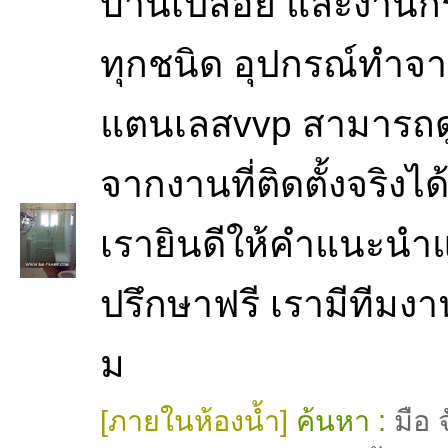
บานเปลือย และงานก
ทุกชนิด อุปกรณ์ทำจ
แตนเลสvvp สามารถดู
จากงานที่ติดตั้งจริงได
เรายินดีให้คำแนะน
ปรึกษาฟรี เรามีทีมงาน
ม
[ภายในห้องน้ำ]
ค้นหา :
มือ 