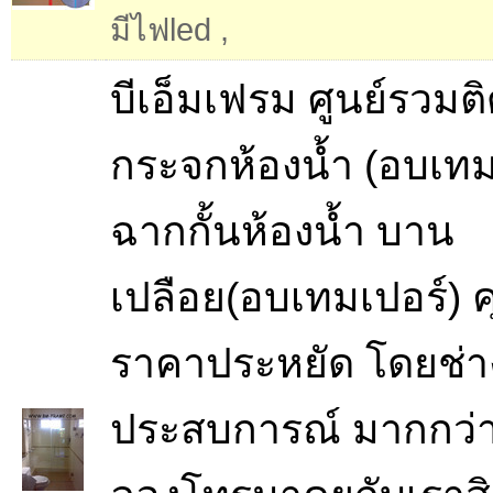
มีไฟled
,
บีเอ็มเฟรม ศูนย์รวมติด
กระจกห้องน้ำ (อบเทม
ฉากกั้นห้องน้ำ บาน
เปลือย(อบเทมเปอร์)
ราคาประหยัด โดยช่างผ
ประสบการณ์ มากกว่า