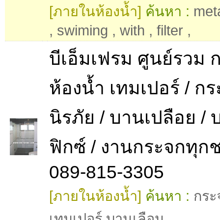
[ภายในห้องน้ำ]
ค้นหา :
met
,
swiming
,
with
,
filter
,
บีเอ็มเฟรม ศูนย์รวม
ห้องน้ำ เทมเปอร์ / ก
นิรภัย / บานเปลือย /
ฟิกซ์ / งานกระจกทุก
089-815-3305
[ภายในห้องน้ำ]
ค้นหา :
กระ
เทมเปอร์ บานเลือน
,