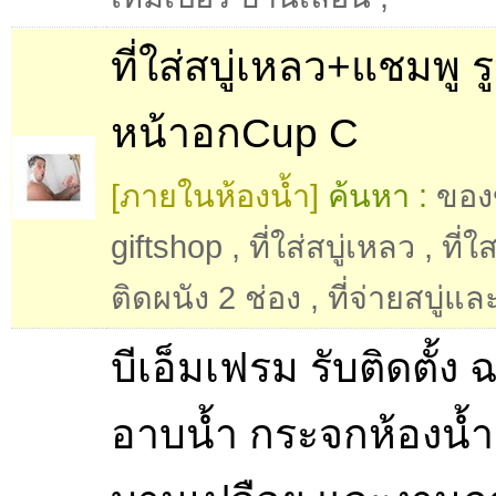
ที่ใส่สบู่เหลว+แชมพู ร
หน้าอกCup C
[ภายในห้องน้ำ]
ค้นหา :
ของ
giftshop
,
ที่ใส่สบู่เหลว
,
ที่ใ
ติดผนัง 2 ช่อง
,
ที่จ่ายสบู่แ
บีเอ็มเฟรม รับติดตั้ง 
อาบน้ำ กระจกห้องน้