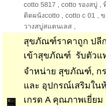
cotto 5817
,
cotto รองสบู่
,
ท
ติดผนังcotto
,
cotto c 01
,
ข
วางสบู่สแตนเลส
,
สุขภัณฑ์ราคาถูก ปลีก
เข้าสุขภัณฑ์  รับตัว
จำหน่าย สุขภัณฑ์, กระ
และ อุปกรณ์เสริมในห
เกรด A คุณภาพเยี่ยม