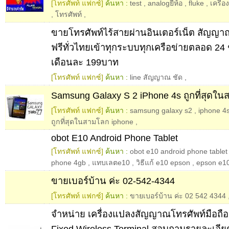
[โทรศัพท์ แฟกซ์]
ค้นหา :
test
,
analogยี่ห้อ
,
fluke
,
เครื่
,
โทรศัพท์
,
ขายโทรศัพท์ไร้สายผ่านอินเตอร์เน็ต สัญญา
ฟรีทั่วไทยเข้าทุกระบบทุกเครือข่ายตลอด 24
เดือนละ 199บาท
[โทรศัพท์ แฟกซ์]
ค้นหา :
line สัญญาณ ชัด
,
Samsung Galaxy S 2 iPhone 4s ถูกที่สุดใ
[โทรศัพท์ แฟกซ์]
ค้นหา :
samsung galaxy s2
,
iphone 4
ถูกที่สุดในสามโลก iphone
,
obot E10 Android Phone Tablet
[โทรศัพท์ แฟกซ์]
ค้นหา :
obot e10 android phone tablet
phone 4gb
,
แทบเลตe10
,
วิธีแก้ e10 epson
,
epson e10
ขายเบอร์บ้าน ค่ะ 02-542-4344
[โทรศัพท์ แฟกซ์]
ค้นหา :
ขายเบอร์บ้าน ค่ะ 02 542 4344
จำหน่าย เครื่องแปลงสัญญาณโทรศัพท์มือถื
Fixed Wireless Terminal สอบถามรายละเอียดเ