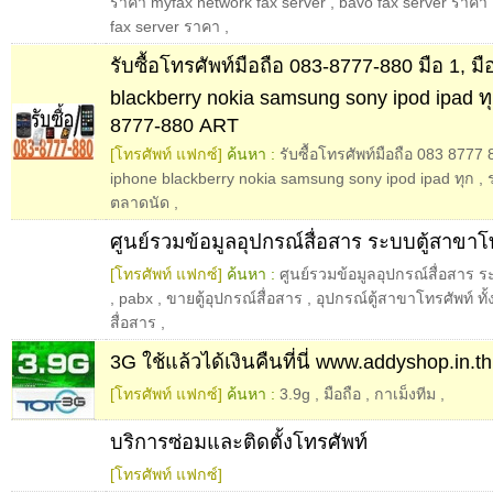
ราคา myfax network fax server
,
bavo fax server ราคา
fax server ราคา
,
รับซื้อโทรศัพท์มือถือ 083-8777-880 มือ 1, มื
blackberry nokia samsung sony ipod ipad ทุก
8777-880 ART
[โทรศัพท์ แฟกซ์]
ค้นหา :
รับซื้อโทรศัพท์มือถือ 083 8777 
iphone blackberry nokia samsung sony ipod ipad ทุก
,
ตลาดนัด
,
ศูนย์รวมข้อมูลอุปกรณ์สื่อสาร ระบบตู้สาขาโ
[โทรศัพท์ แฟกซ์]
ค้นหา :
ศูนย์รวมข้อมูลอุปกรณ์สื่อสาร 
,
pabx
,
ขายตู้อุปกรณ์สื่อสาร
,
อุปกรณ์ตู้สาขาโทรศัพท์ ทั
สื่อสาร
,
3G ใช้แล้วได้เงินคืนที่นี่ www.addyshop.in.th
[โทรศัพท์ แฟกซ์]
ค้นหา :
3.9g
,
มือถือ
,
กาเม็งทีม
,
บริการซ่อมและติดตั้งโทรศัพท์
[โทรศัพท์ แฟกซ์]