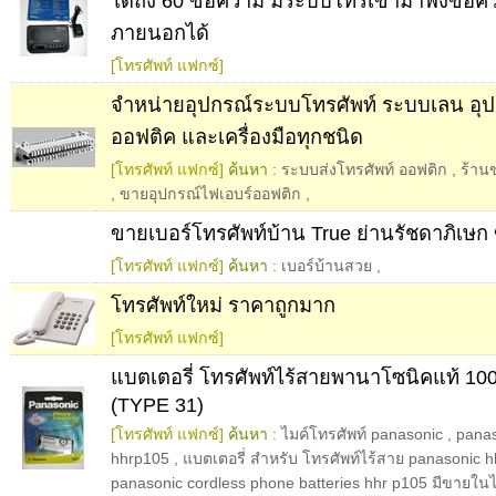
ได้ถึง 60 ข้อความ มีระบบโทรเข้ามาฟังข้อ
ภายนอกได้
[โทรศัพท์ แฟกซ์]
จำหน่ายอุปกรณ์ระบบโทรศัพท์ ระบบเลน อุป
ออฟติค และเครื่องมือทุกชนิด
[โทรศัพท์ แฟกซ์]
ค้นหา :
ระบบส่งโทรศัพท์ ออฟติก
,
ร้าน
,
ขายอุปกรณ์ไฟเอบร์ออฟติก
,
ขายเบอร์โทรศัพท์บ้าน True ย่านรัชดาภิเษ
[โทรศัพท์ แฟกซ์]
ค้นหา :
เบอร์บ้านสวย
,
โทรศัพท์ใหม่ ราคาถูกมาก
[โทรศัพท์ แฟกซ์]
แบตเตอรี่ โทรศัพท์ไร้สายพานาโซนิคแท้ 
(TYPE 31)
[โทรศัพท์ แฟกซ์]
ค้นหา :
ไมค์โทรศัพท์ panasonic
,
panas
hhrp105
,
แบตเตอรี่ สำหรับ โทรศัพท์ไร้สาย panasonic 
panasonic cordless phone batteries hhr p105 มีขายใน