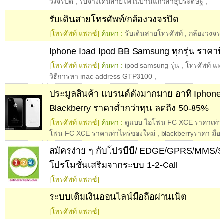
วงจรปิด
,
รับจ้างเดินสายไฟในบ้านแถวสาธุประดิษฐ์
,
รับเดินสายโทรศัพท์/กล้องวงจรปิด
[โทรศัพท์ แฟกซ์]
ค้นหา :
รับเดินสายโทรศัพท์
,
กล้องวงจร
Iphone Ipad Ipod BB Samsung ทุกรุ่น ราคา
[โทรศัพท์ แฟกซ์]
ค้นหา :
ipod samsung รุ่น
,
โทรศัพท์ แฟ
วิธีการหา mac address GTP3100
,
ประมูลสินค้า แบรนด์ดังมากมาย อาทิ Iphon
Blackberry ราคาต่ำกว่าทุน ลดถึง 50-85%
[โทรศัพท์ แฟกซ์]
ค้นหา :
ดูแบบ ไอโฟน FC XCE ราคาเท่า
โฟน FC XCE ราคาเท่าไหร่ของใหม่
,
blackberryราคา มื
สมัครง่าย ๆ กับโปรบีบี/ EDGE/GPRS/MMS
โปรโมชั่นเสริมจากระบบ 1-2-Call
[โทรศัพท์ แฟกซ์]
ระบบเติมเงินออนไลน์มือถือผ่านเน็ต
[โทรศัพท์ แฟกซ์]