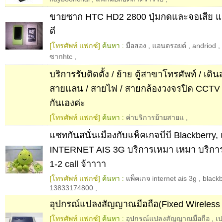
ขายซาก HTC HD2 2800 ปุ่มกดและจอเสีย แต
ดี
[โทรศัพท์ แฟกซ์]
ค้นหา :
มือสอง
,
แอนดรอยด์
,
andriod
,
ซากhtc
,
บริการรับติดตั้ง / ย้าย ตู้สาขาโทรศัพท์ / เดิ
สายแลน / สายไฟ / สายกล้องวงจรปิด CCTV
กันเองค่ะ
[โทรศัพท์ แฟกซ์]
ค้นหา :
ค่าบริการย้ายสายแ
,
แชทกันสนั่นเมืองกับแพ็คเกจบีบี Blackberry,
INTERNET AIS 3G บริการเหมา เหมา บริการด
1-2 call จ้าาาา
[โทรศัพท์ แฟกซ์]
ค้นหา :
แพ็คเกจ internet ais 3g
,
black
13833174800
,
อุปกรณ์แปลงสัญญาณมือถือ(Fixed Wireless 
[โทรศัพท์ แฟกซ์]
ค้นหา :
อุปกรณ์แปลงสัญญาณมือถือ
,
เ