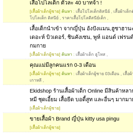
เสื้อโปโลเด็ก ตัวละ 40 บาทจ้า !
[เสื้อผ้าเด็กผู้ชาย]
ค้นหา :
เสื้อโปโลเด็กดิสนีย์
,
เสื้อผ้าเด
โปโลเด็ก ดิสนีย์
,
ราคาเสื้อโปโลดีสนีย์เด็ก
,
เสื้อเด็กนำเข้า จากญี่ปุ่น อังปังแมน,ฮูซาฮาน
เดอะห์ บิวเดอร์, ชินคังเซน, พูห์ แอนด์ เฟรนด
กมกาย
[เสื้อผ้าเด็กผู้ชาย]
ค้นหา :
เสื้อผ้าเด็ก ฮูโทส
,
คุณแม่มีลูกคนแรก 0-3 เดือน
[เสื้อผ้าเด็กผู้ชาย]
ค้นหา :
เสื้อผ้าเด็กผู้ชาย 03เดือน
,
เสื้อ
เกาหลี
,
Ekidshop ร้านเสื้อผ้าเด็ก Online มีสินค้าหลา
หมี ชุดเอี้ยม เสื้อยีด บอดี้สูท และอื่นๆ มากมา
[เสื้อผ้าเด็กผู้ชาย]
ขายเสื้อผ้า Brand ญี่ปุ่น kitty usa pingu
[เสื้อผ้าเด็กผู้ชาย]