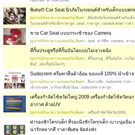
เชียงใหม่
,
คาร์ซีท combi
,
พิเศษ!!! Car Seat นิรภัยในรถยนต์สำหรับเด็กแบบพ
[อุปกรณ์รักษาความปลอดภัย]
ค้นหา :
ที่นั่งนิรภัยในรถยนต์สำหรับเด็
ในรถยนต์สำหรับเด็กราคาถูก
,
seat
,
ราคาถูก
,
carseat พกพา ราคา
ขาย Car Seat แบบกระเช้าของ Camera
[อุปกรณ์รักษาความปลอดภัย]
ค้นหา :
seat
,
คาร์ซีท
,
camera
,
คาเมร
ที่กั้นประตูหรือที่กั้นบันไดแบบไม่เจาะผนัง
[อุปกรณ์รักษาความปลอดภัย]
ค้นหา :
ที่กั้นประตู
,
ที่กั้นบันได
,
แบไม่เ
มือ2
,
ผนังกั้นบันไดเก๋ๆ
,
Sudocrem ครีมทาผื่นผ้าอ้อม ของแท้ 100% นำเข้า
[อุปกรณ์รักษาความปลอดภัย]
ค้นหา :
ผื่นจากหิด
,
sudocrem ราคา
,
เข้าประเทศ
,
ยารักษาผื่นผ้าอ้อม
,
sudocrem ราคาถูก
,
เครื่องกำจัดไข้หวัดใหญ่ 2009 เครื่องกำจัดไข้หวัด
อากาศ ด้วยUV
[อุปกรณ์รักษาความปลอดภัย]
ค้นหา :
เครื่องกำจัดไข้หวัด2009
,
ฝารองชักโครกเด็ก ที่รองนั่งชักโครกเด็ก เบาะนุ่มนิ่
น่ารักหลากสี ราคาพิเศษ จัดส่งฟร