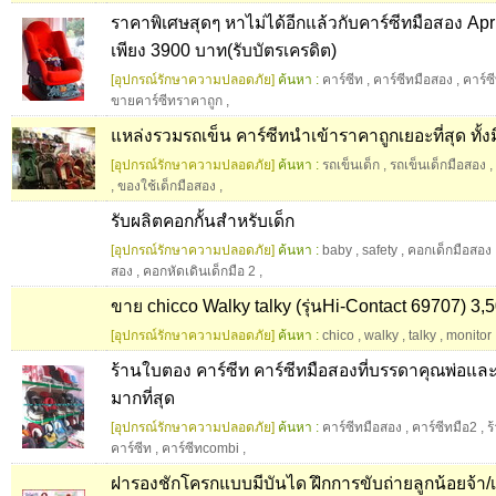
ราคาพิเศษสุดๆ หาไม่ได้อีกแล้วกับคาร์ซีทมือสอง Ap
เพียง 3900 บาท(รับบัตรเครดิต)
[อุปกรณ์รักษาความปลอดภัย]
ค้นหา :
คาร์ซีท
,
คาร์ซีทมือสอง
,
คาร์ซ
ขายคาร์ซีทราคาถูก
,
แหล่งรวมรถเข็น คาร์ซีทนำเข้าราคาถูกเยอะที่สุด ทั้ง
[อุปกรณ์รักษาความปลอดภัย]
ค้นหา :
รถเข็นเด็ก
,
รถเข็นเด็กมือสอง
,
,
ของใช้เด็กมือสอง
,
รับผลิตคอกกั้นสำหรับเด็ก
[อุปกรณ์รักษาความปลอดภัย]
ค้นหา :
baby
,
safety
,
คอกเด็กมือสอง
สอง
,
คอกหัดเดินเด็กมือ 2
,
ขาย chicco Walky talky (รุ่นHi-Contact 69707) 3,
[อุปกรณ์รักษาความปลอดภัย]
ค้นหา :
chico
,
walky
,
talky
,
monitor
ร้านใบตอง คาร์ซีท คาร์ซีทมือสองที่บรรดาคุณพ่อแล
มากที่สุด
[อุปกรณ์รักษาความปลอดภัย]
ค้นหา :
คาร์ซีทมือสอง
,
คาร์ซีทมือ2
,
ร
คาร์ซีท
,
คาร์ซีทcombi
,
ฝารองชักโครกแบบมีบันได ฝึกการขับถ่ายลูกน้อยจ้า/เ