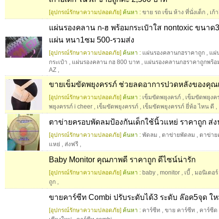
[อุปกรณ์รักษาความปลอดภัย]
ค้นหา :
ขาย รถ เข็น ห้าง ที่นั่งเด็ก
,
เก้า
แผ่นรองคลาน ก-ฮ พร้อมกระเป๋าใส nontoxic ขนาด
แผ่น หนา1ซม 500-รวมส่ง
[อุปกรณ์รักษาความปลอดภัย]
ค้นหา :
แผ่นรองคลานกฮราคาถูก
,
แผ่
กระเป๋า
,
แผ่นรองคลาน กฮ 800 บาท
,
แผ่นรองคลานกฮราคาถูกพร้อม
AZ
,
ขายเข็มขัดพยุงครรภ์ ช่วยลดอาการปวดหลังของคุณแม่
[อุปกรณ์รักษาความปลอดภัย]
ค้นหา :
เข็มขัดพยุงครภ์
,
เข็มขัดพยุงคร
พยุงครรภ์ i cheer
,
เข็มขัดพยุงครรภ์
,
เข็มขัดพยุงครรภ์ ยี่ห้อ ไหน ดี
,
ตาข่ายครอบพัดลมป้องกันเด็กใช้นิ้วแหย่ ราคาถูก ส่ง
[อุปกรณ์รักษาความปลอดภัย]
ค้นหา :
พัดลม
,
ตาข่ายพัดลม
,
ตาข่าย
แหย่
,
ส่งฟรี
,
Baby Monitor คุณภาพดี ราคาถูก ดีไซน์น่ารัก
[อุปกรณ์รักษาความปลอดภัย]
ค้นหา :
baby
,
monitor
,
เบี้
,
มอนิเตอร์
ถูก
,
ขายคาร์ซีท Combi ปรับระดับได้3 ระดับ ล๊อค5จุด ให
[อุปกรณ์รักษาความปลอดภัย]
ค้นหา :
คาร์ซีท
,
ขาย คาร์ซีท
,
คาร์ซีด