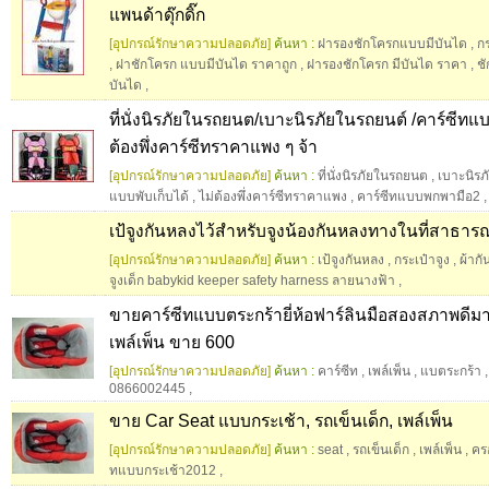
แพนด้าดุ๊กดิ๊ก
[อุปกรณ์รักษาความปลอดภัย]
ค้นหา :
ฝารองชักโครกแบบมีบันได
,
ก
,
ฝาชักโครก แบบมีบันได ราคาถูก
,
ฝารองชักโครก มีบันได ราคา
,
ช
บันได
,
ที่นั่งนิรภัยในรถยนต/เบาะนิรภัยในรถยนต์ /คาร์ซีทแบบ
ต้องพึ่งคาร์ซีทราคาแพง ๆ จ้า
[อุปกรณ์รักษาความปลอดภัย]
ค้นหา :
ที่นั่งนิรภัยในรถยนต
,
เบาะนิรภ
แบบพับเก็บได้
,
ไม่ต้องพึ่งคาร์ซีทราคาแพง
,
คาร์ซีทแบบพกพามือ2
,
เป้จูงกันหลงไว้สำหรับจูงน้องกันหลงทางในที่สาธาร
[อุปกรณ์รักษาความปลอดภัย]
ค้นหา :
เป้จูงกันหลง
,
กระเป๋าจูง
,
ผ้ากั
จูงเด็ก babykid keeper safety harness ลายนางฟ้า
,
ขายคาร์ซีทแบบตระกร้ายี่ห้อฟาร์ลินมือสองสภาพดี
เพล์เพ็น ขาย 600
[อุปกรณ์รักษาความปลอดภัย]
ค้นหา :
คาร์ซีท
,
เพล์เพ็น
,
แบตระกร้า
0866002445
,
ขาย Car Seat แบบกระเช้า, รถเข็นเด็ก, เพล์เพ็น
[อุปกรณ์รักษาความปลอดภัย]
ค้นหา :
seat
,
รถเข็นเด็ก
,
เพล์เพ็น
,
คร
ทแบบกระเช้า2012
,