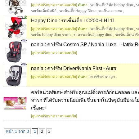
[อุปกรณ์รักษาความปลอดภัย]
ค้นหา :
รถเข็นเด็กยี่ห้อ happy dino
,
รถ
รถเข็นเด็กดิสนีย์
,
รถเข็นเด็กHappy Dino
,
รถเข็น camera
,
Happy Dino : รถเข็นเด็ก LC200H-H111
[อุปกรณ์รักษาความปลอดภัย]
ค้นหา :
รถเข็นเด็กยี่ห้อ happy dino
,
ร
รถเข็น happy dino ราคา
,
ราคารถเข็น happy dino
,
รถเข็นเด็กน่ารั
nania : คาร์ซีท Cosmo SP / Nania Luxe - Hatrix 
[อุปกรณ์รักษาความปลอดภัย]
nania : คาร์ซีท Driver/Nania First - Aura
[อุปกรณ์รักษาความปลอดภัย]
ค้นหา :
คาร์ซีทราคาถูก
,
คอร์สนวดพิเศษ สำหรับคุณแม่ตั้งครรภ์ก่อนคลอด แล
ทารก ที่ได้รับความนิยมเพิ่มขึ้นมากในปัจจุบันมีประโ
เชื่อคะ+
[อุปกรณ์รักษาความปลอดภัย]
หน้า 1 จาก 3
1
2
3