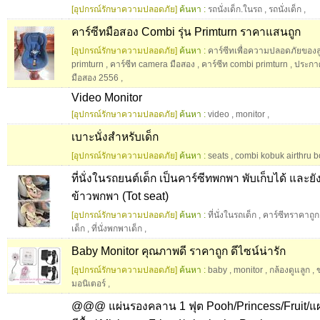
[อุปกรณ์รักษาความปลอดภัย]
ค้นหา :
รถนั่งเด็ก.ในรถ
,
รถนั่งเด็ก
,
คาร์ซีทมือสอง Combi รุ่น Primturn ราคาแสนถูก
[อุปกรณ์รักษาความปลอดภัย]
ค้นหา :
คาร์ซีทเพื่อความปลอดภัยของล
primturn
,
คาร์ซีท camera มือสอง
,
คาร์ซีท combi primturn
,
ประกาศ
มือสอง 2556
,
Video Monitor
[อุปกรณ์รักษาความปลอดภัย]
ค้นหา :
video
,
monitor
,
เบาะนั่งสำหรับเด็ก
[อุปกรณ์รักษาความปลอดภัย]
ค้นหา :
seats
,
combi kobuk airthru b
ที่นั่งในรถยนต์เด็ก เป็นคาร์ซีทพกพา พับเก็บได้ และยัง
ข้าวพกพา (Tot seat)
[อุปกรณ์รักษาความปลอดภัย]
ค้นหา :
ที่นั่งในรถเด็ก
,
คาร์ซีทราคาถูก
เด็ก
,
ที่นั่งพกพาเด็ก
,
Baby Monitor คุณภาพดี ราคาถูก ดีไซน์น่ารัก
[อุปกรณ์รักษาความปลอดภัย]
ค้นหา :
baby
,
monitor
,
กล้องดูแลูก
,
มอนิเตอร์
,
@@@ แผ่นรองคลาน 1 ฟุต Pooh/Princess/Fruit/แผ