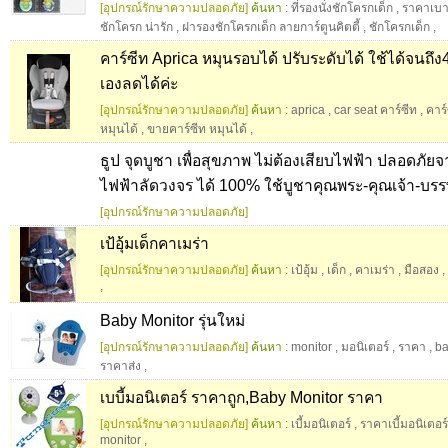
[อุปกรณ์รักษาความปลอดภัย]
ค้นหา :
ที่รองนั่งชักโครกเด็ก
,
ราคาเบาะ
ชักโครก น่ารัก
,
ฝารองชักโครกเด็ก ลายการ์ตูนคิตตี้
,
ชักโครกเด็ก
,
คาร์ซีท Aprica หมุนรอบได้ ปรับระดับได้ ใช้ได้จนถ
เองลดได้ค่ะ
[อุปกรณ์รักษาความปลอดภัย]
ค้นหา :
aprica
,
car seat คาร์ซีท
,
คาร
หมุนได้
,
ขายคาร์ซีท หมุนได้
,
ธูป จุดบูชา เพื่อสุขภาพ ไม่ต้องเสียบไฟฟ้า ปลอดภัย
ไฟฟ้าลัดวงจร ได้ 100% ใช้บูชาคุณพระ-คุณเจ้า-บรรพ
[อุปกรณ์รักษาความปลอดภัย]
เป้อุ้มเด็กคาเมร่า
[อุปกรณ์รักษาความปลอดภัย]
ค้นหา :
เป้อุ้ม
,
เด็ก
,
คาเมร่า
,
มือสอง
,
,
Baby Monitor รุ่นใหม่
[อุปกรณ์รักษาความปลอดภัย]
ค้นหา :
monitor
,
มอนิเตอร์
,
ราคา
,
b
ราคาส่ง
,
เบบี้มอนิเตอร์ ราคาถูก,Baby Monitor ราคา
[อุปกรณ์รักษาความปลอดภัย]
ค้นหา :
เบี้มอนิเตอร์
,
ราคาเบี้มอนิเตอร์
monitor
,