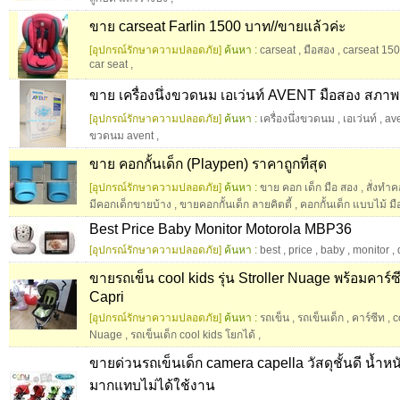
ขาย carseat Farlin 1500 บาท//ขายแล้วค่ะ
[อุปกรณ์รักษาความปลอดภัย]
ค้นหา :
carseat
,
มือสอง
,
carseat 15
car seat
,
ขาย เครื่องนึ่งขวดนม เอเว่นท์ AVENT มือสอง สภาพเ
[อุปกรณ์รักษาความปลอดภัย]
ค้นหา :
เครื่องนึ่งขวดนม
,
เอเว่นท์
,
av
ขวดนม avent
,
ขาย คอกกั้นเด็ก (Playpen) ราคาถูกที่สุด
[อุปกรณ์รักษาความปลอดภัย]
ค้นหา :
ขาย คอก เด็ก มือ สอง
,
สั่งทำ
มีคอกเด็กขายบ้าง
,
ขายคอกกั้นเด็ก ลายคิตตี้
,
คอกกั้นเด็ก แบบไม้ ม
Best Price Baby Monitor Motorola MBP36
[อุปกรณ์รักษาความปลอดภัย]
ค้นหา :
best
,
price
,
baby
,
monitor
,
ขายรถเข็น cool kids รุ่น Stroller Nuage พร้อมคาร์ซี
Capri
[อุปกรณ์รักษาความปลอดภัย]
ค้นหา :
รถเข็น
,
รถเข็นเด็ก
,
คาร์ซีท
,
c
Nuage
,
รถเข็นเด็ก cool kids โยกได้
,
ขายด่วนรถเข็นเด็ก camera capella วัสดุชั้นดี น้ำห
มากแทบไม่ได้ใช้งาน