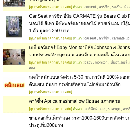
[อุปกรณ์รักษาความปลอดภัย]
ค้นหา :
carseat
,
คาร์ซีท
,
รถเข็น
,
มือ
Car Seat คาร์ซีท ยี่ห้อ CARMATE รุ่น Bears Clu
นอนได้ สีเทา มีซัพพอร์ตลายดอกไม้ สวยเก๋ แถม เป้อุ้
1 ตัว มูลค่า 350 บาท
[อุปกรณ์รักษาความปลอดภัย]
ค้นหา :
carseat
,
คาร์ซีท
,
carmate
,
p
เบบี้ มอนิเตอร์ Baby Monitor ยี่ห้อ Johnson & Johns
จากประเทศอังกฤษ แถม แผ่นจับความเคลื่อนไหวแล
[อุปกรณ์รักษาความปลอดภัย]
ค้นหา :
baby
,
monitor
,
เบี้มอนิเตอร์
,
สอง
,
ลดน้ำหนักแบบเร่งด่วน 5-30 กก. การันตี 100% ผอม
ต้นแขน ต้นขา กระชับสัดส่วน ไม่กลับมาอ้วนอีก
[อุปกรณ์รักษาความปลอดภัย]
คาร์ซีืท Aprica mashmallow มือสอง สภาพสวย
[อุปกรณ์รักษาความปลอดภัย]
ค้นหา :
คาร์ซีทมือสอง
,
ราคาถูก
,
คาร์
ขายคอกกั้นเด็กทำเอง ราคา1000-1600บาท สั่งทำขน
ประตูเพิ่ม200บาท