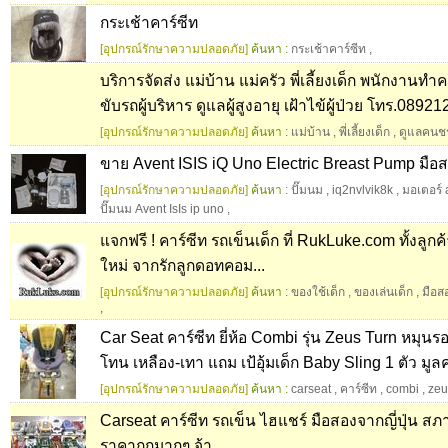
กระเช้าคาร์ซีท
[อุปกรณ์รักษาความปลอดภัย]
ค้นหา :
กระเช้าคาร์ซีท
,
บริการจัดส่ง แม่บ้าน แม่ครัว พี่เลี้ยงเด็ก พนักงาน
ขับรถผู้บริหาร ดูแลผู้สูงอายุ เฝ้าไข้ผู้ป่วย โทร.0892
[อุปกรณ์รักษาความปลอดภัย]
ค้นหา :
แม่บ้าน
,
พี่เลี้ยงเด็ก
,
ดูแลคนช
ขาย Avent ISIS iQ Uno Electric Breast Pump มื
[อุปกรณ์รักษาความปลอดภัย]
ค้นหา :
ปั๊มนม
,
iq2nvlvik8k
,
มอเตอร์ 
ปั๊มนม Avent IsIs ip uno
,
แจกฟรี ! คาร์ซีท รถเข็นเด็ก ที่ RukLuke.com ทั้งลูกค
ใหม่ จากรักลูกดอทคอม...
[อุปกรณ์รักษาความปลอดภัย]
ค้นหา :
ของใช้เด็ก
,
ของเล่นเด็ก
,
มือส
,
Car Seat คาร์ซีท ยี่ห้อ Combi รุ่น Zeus Turn หมุนร
โทน เหลือง-เทา แถม เป้อุ้มเด็ก Baby Sling 1 ตัว มูลค
[อุปกรณ์รักษาความปลอดภัย]
ค้นหา :
carseat
,
คาร์ซีท
,
combi
,
zeu
Carseat คาร์ซีท รถเข็น ไฮแชร์ มือสองจากญี่ปุ่น ส
ราคาถูกมากๆ จ้า