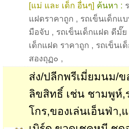
[แม่ และ เด็ก อื่นๆ]
ค้นหา :
ร
แฝดราคาถูก
,
รถเข็นเด็กแ
มือจับ
,
รถเข็นเด็กแฝด ดีมั๊ย
เด็กแฝด ราคาถูก
,
รถเข็นเด
สองถุฏ๐
,
ส่ง/ปลีกพรีเมี่ยมนม/
ลิขสิทธิ์ เช่น ชามพูห์,
โกร,ของเล่นเอ็นฟ่า,แอ
เบิร์ด,ขวดเชคหมี,ชุ