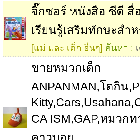
จิ๊กซอร์ หนังสือ ซีดี สื
เรียนรู้เสริมทักษะสำห
[แม่ และ เด็ก อื่นๆ]
ค้นหา :
เ
ขายหมวกเด็ก
ANPANMAN,โดกิน,P
Kitty,Cars,Usahan
CA ISM,GAP,หมวกท
คาวบอย