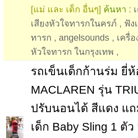
[แม่ และ เด็ก อื่นๆ]
ค้นหา :
เ
เสียงหัวใจทารกในครภ์
,
ฟัง
ทารก
,
angelsounds
,
เครื่อ
หัวใจทารก ในกรุงเทพ
,
รถเข็นเด็กก้านร่ม ยี่ห้
MACLAREN รุ่น TR
ปรับนอนได้ สีแดง แถม 
เด็ก Baby Sling 1 ตัว 