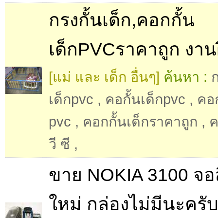
กรงกั้นเด็ก,คอกกั้น
เด็กPVCราคาถูก งานฝ
[แม่ และ เด็ก อื่นๆ]
ค้นหา :
ก
เด็กpvc
,
คอกั้นเด็กpvc
,
คอก
pvc
,
คอกกั้นเด็กราคาถูก
,
ค
วี ซี
,
ขาย NOKIA 3100 จอส
ใหม่ กล่องไม่มีนะครั