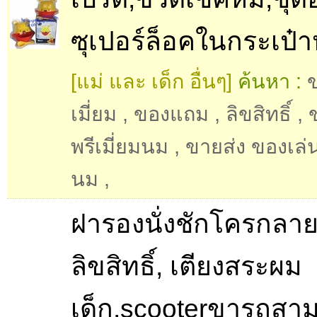
ซุเปอร์ล็อคในกระเป๋า
[แม่ และ เด็ก อื่นๆ]
ค้นหา :
ข
เมี่ยม
,
ของแถม
,
ลิขสิทธิ์
,
พรีเมี่ยมนม
,
ขายส่ง ของเล่น
นม
,
ฝารองนั่งชักโครกลา
ลิขสิทธิ์, เตียงสระผม
เด็ก,scooterขารถสาม