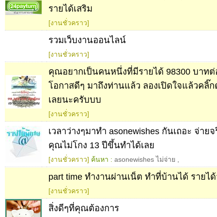
รายได้เสริม
[งานชั่วคราว]
รวมเว็บงานออนไลน์
[งานชั่วคราว]
คุณอยากเป็นคนหนึ่งที่มีรายได้ 98300 บาทต่อ
โอกาสดีๆ มาถึงท่านแล้ว ลองเปิดใจแล้วคลิ๊ก
เลยนะครับบบ
[งานชั่วคราว]
เวลาว่างๆมาทำ asonewishes กันเถอะ จ่ายจริ
คุณไม่โกง 13 ปีขึ้นทำได้เลย
[งานชั่วคราว]
ค้นหา :
asonewishes ไม่จ่าย
,
part time ทำงานผ่านเน็ต ทำที่บ้านได้ รายได
[งานชั่วคราว]
สิ่งดีๆที่คุณต้องการ