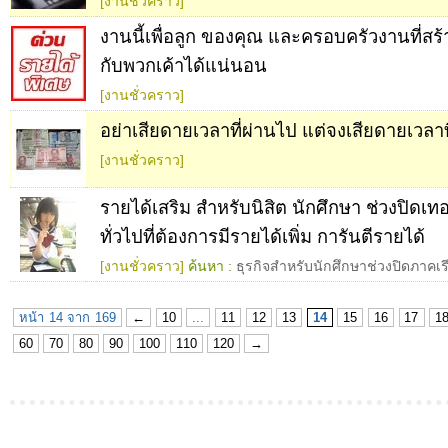
[งานชั่วคราว]
งานนี้เพื่อลูก ของคุณ และครอบครัวงานที่สร
กับพวกเค้าได้แน่นอน
[งานชั่วคราว]
อย่าเสียดายเวลาที่ผ่านไป แต่จงเสียดายเวลาที่
[งานชั่วคราว]
รายได้เสริม สำหรับนิสิต นักศึกษา ช่วงปิดเท
ทั่วไปที่ต้องการมีรายได้เพิ่ม การันตีรายได้
[งานชั่วคราว]
ค้นหา :
ธุรกิจสำหรับนักศึกษาช่วงปิดภาคเร
หน้า 14 จาก 169
←
10
...
11
12
13
14
15
16
17
1
60
70
80
90
100
110
120
→