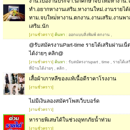
งาน.เบื่องานประจำ.นักศึกษาจบใหม่หางาน.ไ
ทำ.อยากหางานเสริม.หางานใหม่.งานรายได้
ทาม.จบใหม่่หางาน.ตกงาน.งานเสริม.งานพา
เสริม.นัก
[งานชั่วคราว]
ค้นหา :
ออกแบบสิ่งพิมพ์ ตกงาน
,
@รับสมัครงานPart-time รายได้เสริมผ่านเน็ต
ได้ง่ายๆ คลิก@
[งานชั่วคราว]
ค้นหา :
รับสมัครงานpart
,
time
,
รายได้เสร
ที่บ้านได้ง่ายๆ
,
คลิก
,
เสื้อผ้าเกาหลีของเเท้เนื้อดีราคาโรงงาน
[งานชั่วคราว]
ไม่มีเงินลองสมัครโพสเว็บบอร์ด
[งานชั่วคราว]
หารายพิเสษได้ในช่วงอุทกภัยน้ำท่วม
[งานชั่วคราว]