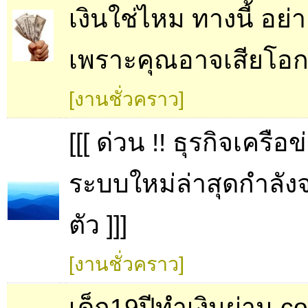
เงินใช่ไหม ทางนี้ อย่า
เพราะคุณอาจเสียโอกา
[งานชั่วคราว]
[[[ ด่วน !! ธุรกิจเครือข
ระบบใหม่ล่าสุดกำลังจ
ตัว ]]]
[งานชั่วคราว]
เด็ก19ปีทำเงินผ่าน c