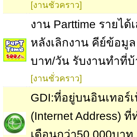
[งานชั่วคราว]
งาน Parttime รายได้เ
หลังเลิกงาน คีย์ข้อมู
บาท/วัน รับงานทำที่บ
[งานชั่วคราว]
GDI:ที่อยู่บนอินเทอร์เ
(Internet Address) ที่
เดือนกว่า50,000บาท