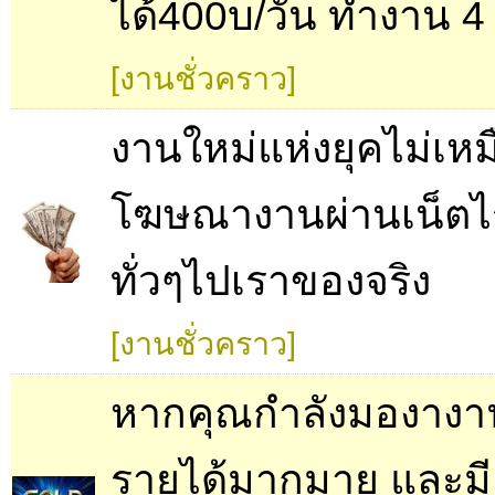
ได้400บ/วัน ทำงาน 4 
[งานชั่วคราว]
งานใหม่แห่งยุคไม่เห
โฆษณางานผ่านเน็ตไ
ทั่วๆไปเราของจริง
[งานชั่วคราว]
หากคุณกำลังมองางานท
รายได้มากมาย และมี