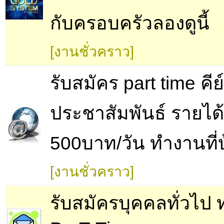
กับครอบครัวลองดูนี้
[งานชั่วคราว]
รับสมัคร part time คีย
ประชาสัมพันธ์ รายได้
500บาท/วัน ทำงานที่บ
[งานชั่วคราว]
รับสมัครบุคคลทั่วไป