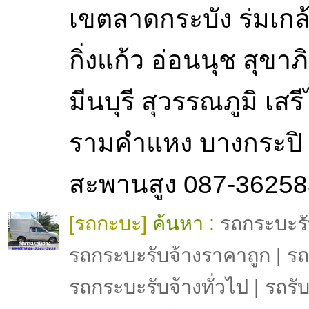
เขตลาดกระบัง ร่มเกล
กิ่งแก้ว อ่อนนุช สุขา
มีนบุรี สุวรรณภูมิ เสร
รามคำแหง บางกระปิ
สะพานสูง 087-3625
[รถกะบะ]
ค้นหา :
รถกระบะรั
รถกระบะรับจ้างราคาถูก | รถร
รถกระบะรับจ้างทั่วไป | รถรั