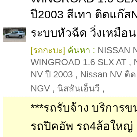
ปี2003 สีเทา ติดแก๊
ระบบหัวฉีด วิ่งเหมือน
[รถกะบะ]
ค้นหา :
NISSAN 
WINGROAD 1.6 SLX AT
,
NV ปี 2003
,
Nissan NV ติด
NGV
,
นิสสันเอ็นวี
,
***รถรับจ้าง บริการข
รถปิคอัพ รถ4ล้อใหญ่