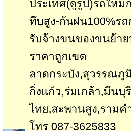
ประเทศ(ดูรูป)รถใหม่กริ
ทึบสูง-กันฝน100%ร
รับจ้างขนของขนย้ายท
ราคาถูกเขต
ลาดกระบัง,สุวรรณภูม
กิ่งแก้ว,ร่มเกล้า,มีนบุรี
ไทย,สะพานสูง,รามค
โทร 087-3625833