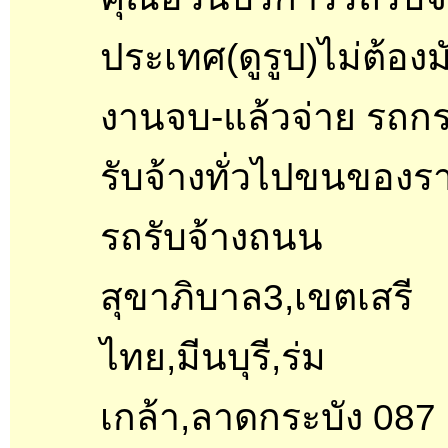
ประเทศ(ดูรูป)ไม่ต้อง
งานจบ-แล้วจ่าย รถก
รับจ้างทั่วไปขนของร
รถรับจ้างถนน
สุขาภิบาล3,เขตเสรี
ไทย,มีนบุรี,ร่ม
เกล้า,ลาดกระบัง 087