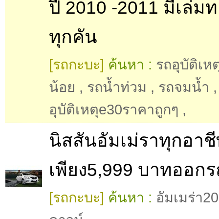
ปี 2010 -2011 มีเล่ม
ทุกคัน
[รถกะบะ]
ค้นหา :
รถอุบัติเหต
น้อย
,
รถน้ำท่วม
,
รถจมน้ำ
อุบัติเหตุe30ราคาถูกๆ
,
นิสสันอัมเม่ราทุกอาช
เพียง5,999 บาทออกร
[รถกะบะ]
ค้นหา :
อัมเมร่า2