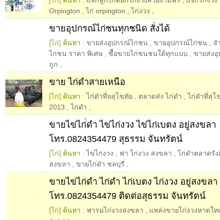
[ไก่]
ค้นหา :
แจกลูกไก่ต๊อกไก่งวงสวยงามฟรี
,
แจกไก่งวง
Orpington
,
ไก่ orpington
,
ไก่งวง
,
ขายอุปกรณ์ไก่ชนทุกชนิด สั่งได้
[ไก่]
ค้นหา :
ขายส่งอุปกรณ์ไก่ชน
,
ขายอุปกรณ์ไก่ชน
,
จำ
ไก่ชน ราคา พิเศษ
,
ซื้อขายไก่ชนชนใด้ทุกแบบ
,
ขายส่งอ
ถูก
,
ขาย ไก่ดำสายเหนือ
[ไก่]
ค้นหา :
ไก่ดำที่จสุโขทัย
,
ตลาดส่ง ไก่ดำ
,
ไก่ดำที่สุโ
2013
,
ไก่ดำ
,
ขายไข่ไก่่ดำ ไข่ไก่งวง ไข่ไก่เบตง อยู่สงขลา
โทร.0824354479 สุธรรม จันทรัตน์
[ไก่]
ค้นหา :
ไข่ไก่งวง
,
ฟา ไก่งวง สงขลา
,
ไก่ดำตลาดรัง
สงขลา
,
ขายไก่ดํา ชลบุรี
,
ขายไข่ไก่ดำ ไก่ดำ ไก่เบตง ไก่งวง อยู่สงขลา
โทร.0824354479 ติดต่อสุธรรม จันทรัตน์
[ไก่]
ค้นหา :
ฟารมไก่งวงสงขลา
,
แหล่งขายไก่งวงหาดให