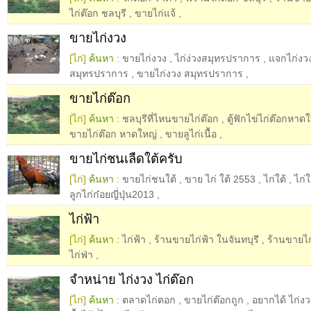
ไก่ต๊อก ชลบุรี
,
ขายไก่แจ้
,
ขายไก่งวง
[ไก่]
ค้นหา :
ขายไก่งวง
,
ไก่ง่วงสมุทรปราการ
,
แจกไก่งว
สมุทรปราการ
,
ขายไก่งวง สมุทรปราการ
,
ขายไก่ต๊อก
[ไก่]
ค้นหา :
ชลบุรีที่ไหนขายไก่ต๊อก
,
ตู้ฟักไข่ไก่ต๊อกหาด
ขายไก่ต๊อก หาดใหญ่
,
ขายลูไก่เนื้อ
,
ขายไก่ชนเลืดใต้ครับ
[ไก่]
ค้นหา :
ขายไก่ชนใต้
,
ขาย ไก่ ใต้ 2553
,
ไก่ใต้
,
ไก่
ลูกไก่ก๋อยญี่ปุ่น2013
,
ไก่ฟ้า
[ไก่]
ค้นหา :
ไก่ฟ้า
,
ร้านขายไก่ฟ้า ในจันทบุรี
,
ร้านขายไก
ไก่ฟ่า
,
จำหน่าย ไก่งวง ไก่ต๊อก
[ไก่]
ค้นหา :
ตลาดไก่ตอก
,
ขายไก่ต๊อกถูก
,
อยากได้ ไก่งว