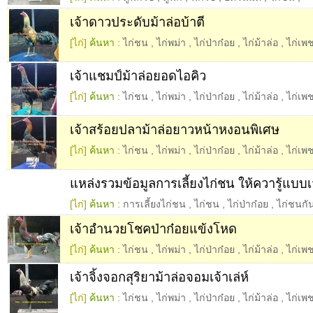
เจ้าดาวประดับม้าล่อบ้าตี
[ไก่]
ค้นหา :
ไก่ชน
,
ไก่พม่า
,
ไก่ป่าก๋อย
,
ไก่ม้าล่อ
,
ไก่เพ
เจ้าแชมป์ม้าล่อยอดไอคิว
[ไก่]
ค้นหา :
ไก่ชน
,
ไก่พม่า
,
ไก่ป่าก๋อย
,
ไก่ม้าล่อ
,
ไก่เพ
เจ้าสร้อยปลาม้าล่อยาวหน้าหงอนพิเศษ
[ไก่]
ค้นหา :
ไก่ชน
,
ไก่พม่า
,
ไก่ป่าก๋อย
,
ไก่ม้าล่อ
,
ไก่เพ
แหล่งรวมข้อมูลการเลี้ยงไก่ชน ให้ควารู้แบบ
[ไก่]
ค้นหา :
การเลี้ยงไก่ชน
,
ไก่ชน
,
ไก่ป่าก๋อย
,
ไก่ชนก
เจ้าอำนวยโชคป่าก๋อยแข้งโหด
[ไก่]
ค้นหา :
ไก่ชน
,
ไก่พม่า
,
ไก่ป่าก๋อย
,
ไก่ม้าล่อ
,
ไก่เพ
เจ้าจิ้งจอกสุริยาม้าล่อจอมเจ้าเล่ห์
[ไก่]
ค้นหา :
ไก่ชน
,
ไก่พม่า
,
ไก่ป่าก๋อย
,
ไก่ม้าล่อ
,
ไก่เพ