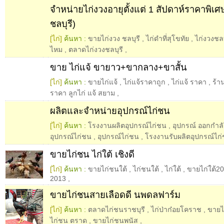
จำหน่ายไก่งวงอายุตั้งแต่ 1 สัปดาห์ราคาพิเศษ 
ชลบุรี)
[ไก่]
ค้นหา :
ขายไก่งวง ชลบุรี
,
ไก่ดำที่สุโขทัย
,
ไก่งวงชลบ
ไหม
,
ตลาดไก่งวงชลบุรี
,
ขาย ไก่แจ้ ขายาว+ขากลาง+ขาสั้น
[ไก่]
ค้นหา :
ขายไก่แจ้
,
ไก่แจ้ราคาถูก
,
ไก่แจ้ ราคา
,
ร้า
ราคา ลูกไก่ แจ้ สยาม
,
ผลิตและจำหน่ายอุปกรณ์ไก่ชน
[ไก่]
ค้นหา :
โรงงานผลิตอุปกรณ์ไก่ชน
,
อุปกรณ์ ออกกำลั
อุปกรณ์ไก่ชน
,
อุปกรณ์ไก่ชน
,
โรงงานรับผลิตอุปกรณ์ไก
ขายไก่ชน ไก่ใต้ เชิงดี
[ไก่]
ค้นหา :
ขายไก่ชนใต้
,
ไก่ชนใต้
,
ไก่ใต้
,
ขายไก่ใต้2
2013
,
ขายไก่ชนสายเลือดดี นพดลฟาร์ม
[ไก่]
ค้นหา :
ตลาดไก่ชนราชบุรี
,
ไก่ป่าก๋อยโคราช
,
ขายไ
ไก่ชน ตราด
,
ขายไก่ชนพนัส
,