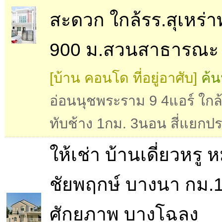
สะดวก ใกล้รร.สุเหร่า
900 ม.สวนสาธารณะ
[บ้าน คอนโด ที่อยู่อาศับ]
ค้น
อ่อนนุชพระราม 9 4แอร์ ใกล
ทับช้าง 1กม. 3นอน สี่แยกป
ให้เช่า บ้านเดี่ยวหรู ห
ชัยพฤกษ์ บางนา กม.
ศักยภาพ บางโฉลง