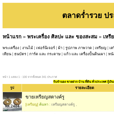
ตลาดร่ำรวย ปร
หน้าแรก
»
พระเครื่อง ศิลปะ และ ของสะสม
»
เหรี
พระเครื่อง
|
งานไม้
|
เฟอร์นิเจอร์
|
ผ้า
|
รูปภาพ ภาพวาด
|
เหรียญ
|
เคร
เทียน
|
ธนบัตร
|
การ์ด และ กระดาษ
|
แก้ว และ เครื่องปั้นดินเผา
|
หนั
หน้า 1 แสดง 1 - 100 จากทั้งหมด 341 ประกาศ
รับจำนอง ขายฝาก บ้าน ที่ดิน ทั่วประเทศ กู้เงิน
รายละเอียด
รูป
ขายเหรียญสตางค์รู
[เหรียญ]
ค้นหา :
เหรียญสตางค์รู
,