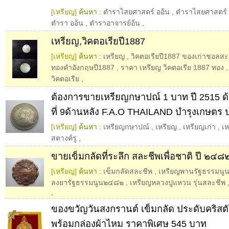
[เหรียญ]
ค้นหา :
ตําราไสยศาสตร์ ออ้น
,
ตําราไสยศาสตร์
ตำรา ออ้น
,
ตำราอาจารย์อ้น
,
เหรียญ,วิคตอเรียปี1887
[เหรียญ]
ค้นหา :
เหรียญ
,
วิคตอเรียปี1887 ของเก่าชอลส
ทองคําอังกฤษปี1887
,
ราคา เหรียญ วิคตอเรีย 1887 ทอง
วิคตอเรีย
,
ต้องการขายเหรียญกษาปณ์ 1 บาท ปี 2515 ด
ที่ 9ด้านหลัง F.A.O THAILAND บำรุงเกษตร ป
[เหรียญ]
ค้นหา :
เหรียญกษาปณ์
,
เหรียญ
,
เหรียญเก่า
,
เ
สตางค์รู
,
ขายเข็มกลัดที่ระลึก สละชีพเพื่อชาติ ปี ๒๔๘
[เหรียญ]
ค้นหา :
เข็มกลัดสละชีพ
,
เหรียญพานรัฐธรรมน
ลงยารัฐธรรมนูน๒๔๘๒
,
เหรียญหลวงปูแหวน รุ่นสละชีพ
,
ของขวัญวันสงกรานต์ เข็มกลัด ประดับคริสตั
พร้อมกล่องผ้าไหม ราคาพิเศษ 545 บาท