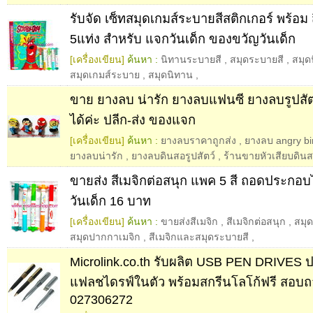
รับจัด เซ็ทสมุดเกมส์ระบายสีสติกเกอร์ พร้อม 
5แท่ง สำหรับ แจกวันเด็ก ของขวัญวันเด็ก
[เครื่องเขียน]
ค้นหา :
นิทานระบายสี
,
สมุดระบายสี
,
สมุด
สมุดเกมส์ระบาย
,
สมุดนิทาน
,
ขาย ยางลบ น่ารัก ยางลบแฟนซี ยางลบรูปสั
ได้ค่ะ ปลีก-ส่ง ของแจก
[เครื่องเขียน]
ค้นหา :
ยางลบราคาถูกส่ง
,
ยางลบ angry bi
ยางลบน่ารัก
,
ยางลบดินสอรูปสัตว์
,
ร้านขายหัวเสียบดินส
ขายส่ง สีเมจิกต่อสนุก แพค 5 สี ถอดประกอบ
วันเด็ก 16 บาท
[เครื่องเขียน]
ค้นหา :
ขายส่งสีเมจิก
,
สีเมจิกต่อสนุก
,
สมุด
สมุดปากกาเมจิก
,
สีเมจิกและสมุดระบายสี
,
Microlink.co.th รับผลิต USB PEN DRIVES 
แฟลชไดรฟ์ในตัว พร้อมสกรีนโลโก้ฟรี สอบ
027306272