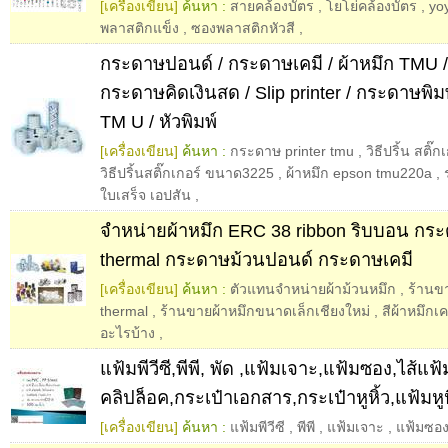
[เครื่องเขียน]
ค้นหา :
สายคล้องบัตร
,
โยโย่คล้องบัตร
,
yo
พลาสติกแข็ง
,
ซองพลาสติกหัวสี
,
กระดาษปอนด์ / กระดาษเคมี / ผ้าหมึก TMU /
กระดาษคิดเงินสด / Slip printer / กระดาษพิมพ
TM U / หัวพิมพ์
[เครื่องเขียน]
ค้นหา :
กระดาษ printer tmu
,
วิธีปริ้น สติ
วิธีปริ้นสติ๊กเกอร์ ขนาด3225
,
ผ้าหมึก epson tmu220a
,
ใบเสร็จ เอปสัน
,
จำหน่ายผ้าหมึก ERC 38 ribbon ริบบอน กร
thermal กระดาษม้วนปอนด์ กระดาษเคมี
[เครื่องเขียน]
ค้นหา :
ตัวแทนจำหน่ายผ้าม้วนหมึก
,
ร้านข
thermal
,
ร้านขายผ้าหมึกขนาดเล็กเชียงใหม่
,
สีผ้าหมึกเค
อะไรบ้าง
,
แฟ้มพีวีซี,พีพี, พัด ,แฟ้มเจาะ,แฟ้มซอง,ไส้แฟ้
คลิปล็อค,กระเป๋าเอกสาร,กระเป๋าหูหิ้ว,แฟ้มหูห
[เครื่องเขียน]
ค้นหา :
แฟ้มพีวีซี
,
พีพี
,
แฟ้มเจาะ
,
แฟ้มซอ