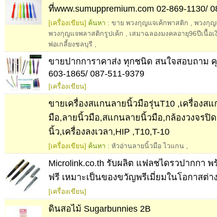
ที่www.sumuppremium.com 02-869-1130/ 0
[เครื่องเขียน]
ค้นหา :
ขาย พวงกุญแจเค้กพาสติก
,
พวงกุญ
พวงกุญแจพลาสติกรูปเค้ก
,
เสมาฉลองมงคลอายุ96ปีเนื้อ
พ่อเกลี้ยงชลบุรี
,
ขายปากการาคาส่ง ทุกชนิด สนใจสอบถาม คุณอ
603-1865/ 087-511-9379
[เครื่องเขียน]
ขายเครื่องสแกนลายนิ้วมือรุ่นT10 ,เครื่องสแ
มือ,ลายนิ้วมือ,สแกนลายนิ้วมือ,กล้องวงจรปิ
นิ้ว,เครื่องลงเวลา,HIP ,T10,T-10
[เครื่องเขียน]
ค้นหา :
หัวอ่านลายนิ้วมือ ไวแกน
,
Microlink.co.th รับผลิต แฟลชไดรวปากกา พร
ฟรี เหมาะเป็นของขวัญพรีเมี่ยมในโอกาสต่า
[เครื่องเขียน]
ดินสอไม้ Sugarbunnies 2B