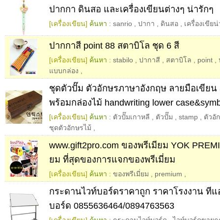
ปากกา ดินสอ และเครื่องเขียนต่างๆ น่ารักๆ
[เครื่องเขียน]
ค้นหา :
sanrio
,
ปากา
,
ดินสอ
,
เครื่องเขียน
ปากกาสี point 88 สตาบิโล ชุด 6 สี
[เครื่องเขียน]
ค้นหา :
stabilo
,
ปากาสี
,
สตาบิโล
,
point
,
แบบกล่อง
,
ชุดตัวปั๊ม ตัวอักษรภาษาอังกฤษ ลายมือเขียน a
พร้อมกล่องไม้ handwriting lower case&sym
[เครื่องเขียน]
ค้นหา :
ตัวปั๊มเกาหลี
,
ตัวปั๊ม
,
stamp
,
ตัวอ
ชุดตัวอักษรไม้
,
www.gift2pro.com ของพรีเมียม YOK PREMIU
ยม ที่สุดของการแจกของพรีเมี่ยม
[เครื่องเขียน]
ค้นหา :
ของพรีเมี่ยม
,
premium
,
กระดานไวท์บอร์ดราคาถูก ราคาโรงงาน ทีแอน
บอร์ด 0855636464/0894763563