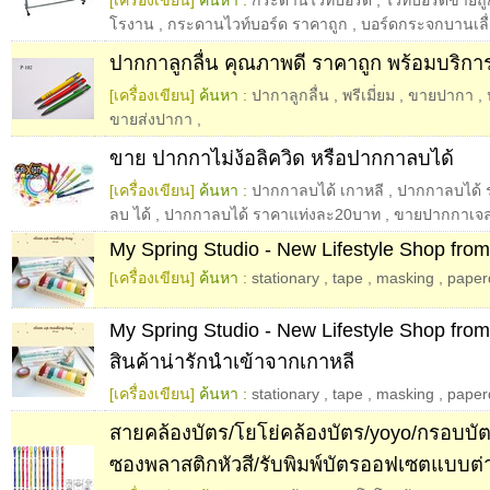
[เครื่องเขียน]
ค้นหา :
กระดานไวท์บอร์ด
,
ไวท์บอร์ดขายถู
โรงาน
,
กระดานไวท์บอร์ด ราคาถูก
,
บอร์ดกระจกบานเลื
ปากกาลูกลื่น คุณภาพดี ราคาถูก พร้อมบริการ
[เครื่องเขียน]
ค้นหา :
ปากาลูกลื่น
,
พรีเมี่ยม
,
ขายปากา
,
ขายส่งปากา
,
ขาย ปากกาไม่ง้อลิควิด หรือปากกาลบได้
[เครื่องเขียน]
ค้นหา :
ปากกาลบได้ เกาหลี
,
ปากกาลบได้ 
ลบ ได้
,
ปากกาลบได้ ราคาแท่งละ20บาท
,
ขายปากกาเจล
My Spring Studio - New Lifestyle Shop fro
[เครื่องเขียน]
ค้นหา :
stationary
,
tape
,
masking
,
paper
My Spring Studio - New Lifestyle Shop fro
สินค้าน่ารักนำเข้าจากเกาหลี
[เครื่องเขียน]
ค้นหา :
stationary
,
tape
,
masking
,
paper
สายคล้องบัตร/โยโย่คล้องบัตร/yoyo/กรอบบั
ซองพลาสติกหัวสี/รับพิมพ์บัตรออฟเซตแบบต่