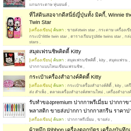
แกนกระดาษ หุ่นยนต์
,
ที่ใส่ดินสอจากดีสนี่ย์ญี่ปุ่นทั้ง มิคกี้, Winnie t
Twin Star
[เครื่องเขียน]
ค้นหา :
ขายส่งtwin star
,
กระดาษ เครื่องเขี
กระเป๋าlittle twin star
,
ตารางเรียนรูปlitle twins star
,
กล่
stars
,
สมุดเฟรนชิพคิตตี้ Kitty
[เครื่องเขียน]
ค้นหา :
สมุดเฟรนชิพคิตี้
,
kity
,
สมุดแฟรน
,
ปากกาแบบไหนเขียนเฟรนชิพ
,
กระเป๋าเครื่องสำอางค์คิตตี้ Kitty
[เครื่องเขียน]
ค้นหา :
กระเป๋าเครื่องสำอางค์คิตี้
,
kity
,
เคร
ส่ง สำเพ็ง
,
ตลาดเครื่องสำอางค์สพานใหม่
,
เครื่องสำอางค์
รับทำของpremium ปากกาพรีเมี่ยม ปากกาข
พลาสติก ขายส่งปากกา ปากกาสกรีน ราคาป
[เครื่องเขียน]
ค้นหา :
ปากกาพรีเมี่ยม
,
ขายส่ง
,
ผ้าหมึก Ribbon เครื่องตอกบัตร เครื่องบันทึกเ