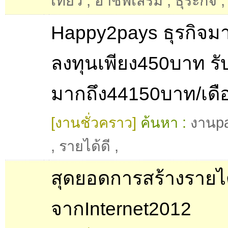
เที่ยว
,
อาชีพเสริม
,
ธุระกิจ
,
Happy2pays ธุรกิจมา
ลงทุนเพียง450บาท รั
มากถึง44150บาท/เดื
[งานชั่วคราว]
ค้นหา :
งานpa
,
รายได้ดี
,
สุดยอดการสร้างรายไ
จากInternet2012