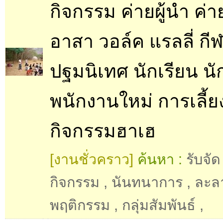
กิจกรรม ค่ายผู้นำ ค่า
อาสา วอล์ค แรลลี่ กี
ปฐมนิเทศ นักเรียน นั
พนักงานใหม่ การเลี้ยง
กิจกรรมฮาเฮ
[งานชั่วคราว]
ค้นหา :
รับจัด
กิจกรรม
,
นันทนาการ
,
ละล
พฤติกรรม
,
กลุ่มสัมพันธ์
,