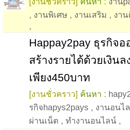
[งานชั่วคราว]
ค้นหา :
งานpa
,
งานพิเศษ
,
งานเสริม
,
งานค
,
Happay2pay ธุรกิจอ
สร้างรายได้ด้วยเงินล
เพียง450บาท
[งานชั่วคราว]
ค้นหา :
hapy
รกิจhapys2pays
,
งานอนไล
ผ่านเน็ต
,
ทำงานอนไลน์
,