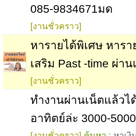
085-9834671มด
[งานชั่วคราว]
หารายได้พิเศษ หาราย
เสริม Past -time ผ่าน
[งานชั่วคราว]
ทำงานผ่านเน็ตแล้วได้
อาทิตย์ล่ะ 3000-500
[งานชั่วคราว]
ค้นหา :
หาเงิ