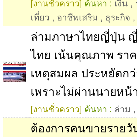
[งานชั่วคราว]
ค้นหา :
เงิน
,
เที่ยว
,
อาชีพเสริม
,
ธุระกิจ
,
ล่ามภาษาไทยญี่ปุ่น ญี่
ไทย เน้นคุณภาพ รา
เหตุสมผล ประหยัดกว่
เพราะไม่ผ่านนายหน้า
[งานชั่วคราว]
ค้นหา :
ล่าม
,
ต้องการคนขายรายวั