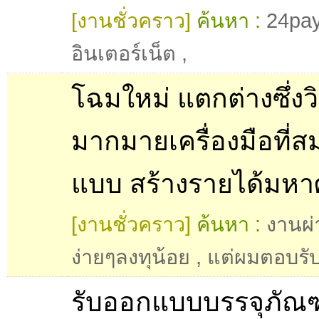
[งานชั่วคราว]
ค้นหา :
24pay
อินเตอร์เน็ต
,
โฉมใหม่ แตกต่างซึ่งว
มากมายเครื่องมือที่ส
แบบ สร้างรายได้มห
[งานชั่วคราว]
ค้นหา :
งานผ่
ง่ายๆลงทุน้อย
,
แต่ผมตอบรับ
รับออกแบบบรรจุภัณฑ์