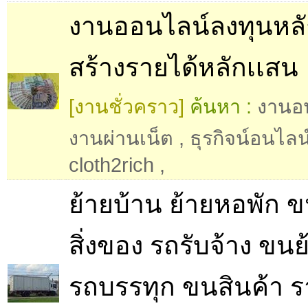
งานออนไลน์ลงทุนหลั
สร้างรายได้หลักเเสน
[งานชั่วคราว]
ค้นหา :
งานอ
งานผ่านเน็ต
,
ธุรกิจน์อนไลน
cloth2rich
,
ย้ายบ้าน ย้ายหอพัก 
สิ่งของ รถรับจ้าง ขน
รถบรรทุก ขนสินค้า ร