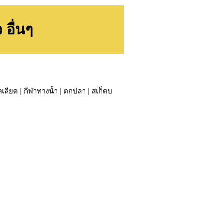
อื่นๆ
ลเลียด
|
กีฬาทางน้ำ
|
ตกปลา
|
สเก็ตบ