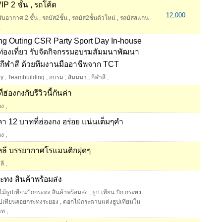
P 2 ชั้น , รถโค้ด
12,000
ับอากาศ 2 ชั้น
,
รถบัส2ชั้น
,
รถบัส2ชั้นตัวใหม่
,
รถบัสสแกน
,
ng Outing CSR Party Sport Day In-house
่องเที่ยว รับจัดกิจกรรมอบรมสัมมนาพัฒนา
์ กีฬาสี ด้วยทีมงานมืออาชีพจาก TCT
ly
,
Teambuilding
,
อบรม
,
สัมมนา
,
กีฬาสี
,
ฮ่องกงกับรีวิวนี้กันค่า
กง
,
ราคา 12 บาทที่ฮ่องกง อร่อย แน่นเต็มๆคำ
กง
,
าหลี บรรยากาศโรแมนติกฝุดๆ
ลี
,
ะทง สินค้าพร้อมส่ง
้ธูปเทียนปักกระทง สินค้าพร้อมส่ง
,
ธูป เทียน ปัก กระทง
ูปเทียนลอยกระทงระยอง
,
ดอกไม้กระดาษแต่งธูปเทียนใน
าท
,