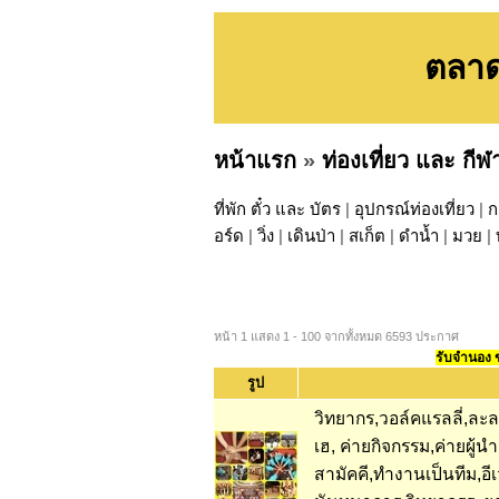
ตลาด
หน้าแรก
»
ท่องเที่ยว และ กีฬ
ที่พัก ตั๋ว และ บัตร
|
อุปกรณ์ท่องเที่ยว
|
ก
อร์ด
|
วิ่ง
|
เดินป่า
|
สเก็ต
|
ดำน้ำ
|
มวย
|
หน้า 1 แสดง 1 - 100 จากทั้งหมด 6593 ประกาศ
รับจำนอง ขา
รูป
วิทยากร,วอล์คแรลลี่,ละ
เฮ, ค่ายกิจกรรม,ค่ายผู้
สามัคคี,ทำงานเป็นทีม,อี