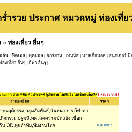
ร่ำรวย ประกาศ หมวดหมู่ ท่องเที่ยว 
า
»
ท่องเที่ยว อื่นๆ
อล์ฟ
|
ฟิตเนส
|
ฟุตบอล
|
จักรยาน
|
เทนนิส
|
บาสเก็ตบอล
|
สนุกเกอร์ บิ
ท่องเที่ยว อื่นๆ
|
กีฬา อื่นๆ
|
ยฝาก บ้าน ที่ดิน ทั่วประเทศ กู้เงินง่าย ได้เงินไว ไม่เช็คแบล็คลิส
[ ลงประกาศ ]
รายละเอียด
ราคา
ลายพฤติกรรม,กลุ่มสัมพันธ์,นันทนาการ,กีฬาฮา
นำ,กิจกรรม,ปฐมนิเทศ ,ลดความขัดแย้ง,เชื่อม
เว้น,OD,ทุยทำทีม,ทีมงานไทย
ตามตกลง