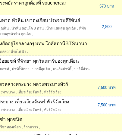
ประหยัดราคาถูกต้องที่ vouchercar
570 บาท
ิมหาด หัวหิน เขาตะเกียบ ประจวบคีรีขันธ์
2,800
ุณฉิน
,
หัวหิน คอนโด 8 ท่าน
,
บ้านแสนสุข คุณฉิน
,
ที่พัก
แสนสุขหัวหิน คุณฉิน
,
ัดอยู่ใจกลางกรุงเทพ ใกล้สถานีBTSนานา
กล้สถานีรถไฟฟ้า
,
้เรือยอชท์ ที่พัทยา ทุกวันเสาร์ของทุกเดือน
ือยอชท์
,
ปาร์ตี้พัทยา
,
ปารตี้สุดฮิบ
,
บนเรือปาร์ตี้
,
ปาร์ตี้ส่วน
ี่ยวหลวงพระบาง หลวงพระบางทัวร์
7,500 บาท
ลวงพระบาง
,
เที่ยวเวียงจันทร์
,
ทัวร์วังเวียง
,
าง เที่ยวเวียงจันทร์ ทัวร์วังเวียง
7,500 บาท
ลวงพระบาง
,
เที่ยวเวียงจันทร์
,
ทัวร์วังเวียง
,
ซ่า ทุกชนิด
วีซ่าท่องเที่ยว
,
วีว่าถาวร
,