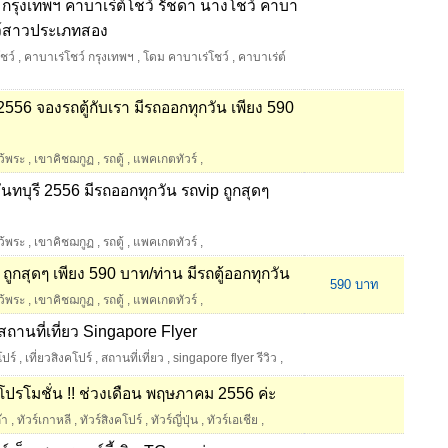
 กรุงเทพฯ คาบาเร่ต์โชว์ รัชดา นางโชว์ คาบา
โชว์สาวประเภทสอง
ชว์
,
คาบาเร่โชว์ กรุงเทพฯ
,
โดม คาบาเร่โชว์
,
คาบาเร่ต์
2556 จองรถตู้กับเรา มีรถออกทุกวัน เพียง 590
ว้พระ
,
เขาคิชฌกูฏ
,
รถตู้
,
แพคเกตทัวร์
,
นทบุรี 2556 มีรถออกทุกวัน รถvip ถูกสุดๆ
ว้พระ
,
เขาคิชฌกูฏ
,
รถตู้
,
แพคเกตทัวร์
,
ถูกสุดๆ เพียง 590 บาท/ท่าน มีรถตู้ออกทุกวัน
590 บาท
ว้พระ
,
เขาคิชฌกูฏ
,
รถตู้
,
แพคเกตทัวร์
,
สถานที่เที่ยว Singapore Flyer
โปร์
,
เที่ยวสิงคโปร์
,
สถานที่เที่ยว
,
singapore flyer รีวิว
,
โปรโมชั่น !! ช่วงเดือน พฤษภาคม 2556 ค่ะ
๊า
,
ทัวร์เกาหลี
,
ทัวร์สิงคโปร์
,
ทัวร์ญี่ปุ่น
,
ทัวร์เอเชีย
,