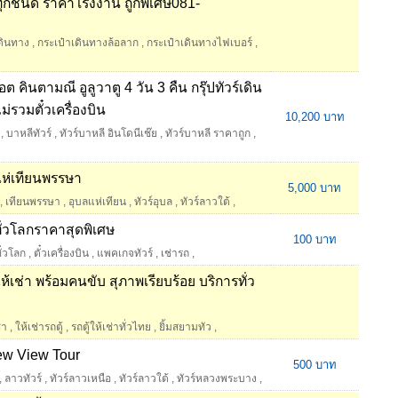
ุกชนิด ราคาโรงงาน ถูกพิเศษ081-
ดินทาง
,
กระเป๋าเดินทางล้อลาก
,
กระเป๋าเดินทางไฟเบอร์
,
ต คินตามณี อูลูวาตู 4 วัน 3 คืน กรุ๊ปทัวร์เดิน
่รวมตั๋วเครื่องบิน
10,200 บาท
,
บาหลีทัวร์
,
ทัวร์บาหลี อินโดนีเช๊ย
,
ทัวร์บาหลี ราคาถูก
,
แห่เทียนพรรษา
5,000 บาท
,
เทียนพรรษา
,
อุบลแห่เทียน
,
ทัวร์อุบล
,
ทัวร์ลาวใต้
,
ทั่วโลกราคาสุดพิเศษ
100 บาท
ั่วโลก
,
ตั๋วเครื่องบิน
,
แพคเกจทัวร์
,
เช่ารถ
,
ให้เช่า พร้อมคนขับ สุภาพเรียบร้อย บริการทั่ว
่า
,
ให้เช่ารถตู้
,
รถตู้ให้เช่าทั่วไทย
,
ยิ้มสยามทัว
,
New View Tour
500 บาท
,
ลาวทัวร์
,
ทัวร์ลาวเหนือ
,
ทัวร์ลาวใต้
,
ทัวร์หลวงพระบาง
,