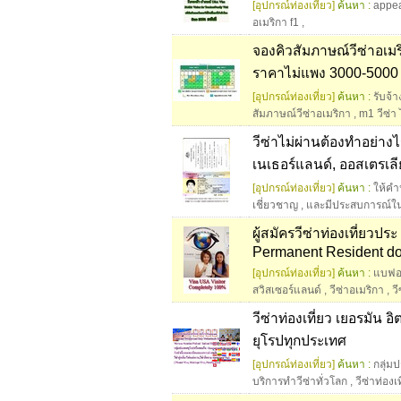
[อุปกรณ์ท่องเที่ยว]
ค้นหา :
appea
อเมริกา f1
,
จองคิวสัมภาษณ์วีซ่าอเม
ราคาไม่แพง 3000-5000 บ
[อุปกรณ์ท่องเที่ยว]
ค้นหา :
รับจ้า
สัมภาษณ์วีซ่าอเมริกา
,
m1 วีซ่า
วีซ่าไม่ผ่านต้องทำอย่าง
เนเธอร์แลนด์, ออสเตรเลี
[อุปกรณ์ท่องเที่ยว]
ค้นหา :
ให้คำ
เชี่ยวชาญ
,
และมีประสบการณ์ใน
ผู้สมัครวีซ่าท่องเที่ยว
Permanent Resident d
[อุปกรณ์ท่องเที่ยว]
ค้นหา :
แบฟอร
สวิสเซอร์แลนด์
,
วีซ่าอเมริกา
,
ว
วีซ่าท่องเที่ยว เยอรมัน อิ
ยุโรปทุกประเทศ
[อุปกรณ์ท่องเที่ยว]
ค้นหา :
กลุ่ม
บริการทำวีซ่าทั่วโลก
,
วีซ่าท่องเท