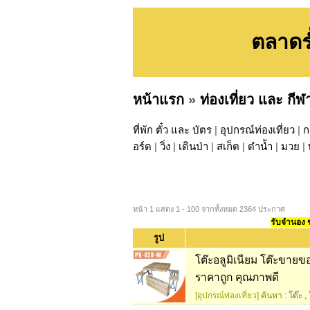
ตลาดร่
หน้าแรก
»
ท่องเที่ยว และ กีฬ
ที่พัก ตั๋ว และ บัตร
|
อุปกรณ์ท่องเที่ยว
|
ก
อร์ด
|
วิ่ง
|
เดินป่า
|
สเก็ต
|
ดำน้ำ
|
มวย
|
หน้า 1 แสดง 1 - 100 จากทั้งหมด 2364 ประกาศ
รับจำนอง ขา
รูป
โต๊ะอลูมิเนียม โต๊ะขายขอ
ราคาถูก คุณภาพดี
[อุปกรณ์ท่องเที่ยว]
ค้นหา :
โต๊ะ
,