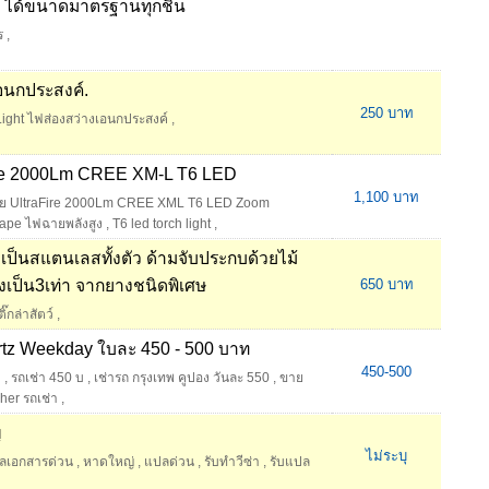
่ ได้ขนาดมาตรฐานทุกชิ้น
ร
,
อนกประสงค์.
250 บาท
ight ไฟส่องสว่างเอนกประสงค์
,
ire 2000Lm CREE XM-L T6 LED
1,100 บาท
ย UltraFire 2000Lm CREE XML T6 LED Zoom
hape ไฟฉายพลังสูง
,
T6 led torch light
,
์ เป็นสแตนเลสทั้งตัว ด้ามจับประกบด้วยไม้
ยิงเป็น3เท่า จากยางชนิดพิเศษ
650 บาท
ิ๊กล่าสัตว์
,
rtz Weekday ใบละ 450 - 500 บาท
450-500
า
,
รถเช่า 450 บ
,
เช่ารถ กรุงเทพ คูปอง วันละ 550
,
ขาย
her รถเช่า
,
่
ไม่ระบุ
ลเอกสารด่วน
,
หาดใหญ่
,
แปลด่วน
,
รับทำวีซ่า
,
รับแปล