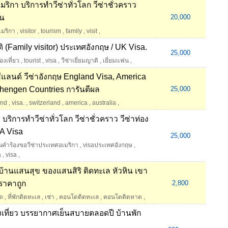
ริกา บริการทำวีซ่าทั่วโลก วีซ่าชั่วคราว
ยน
20,000
เมริกา
,
visitor
,
tourism
,
family
,
visit
,
าติ (Family visitor) ประเทศอังกฤษ / UK Visa.
25,000
่องเที่ยว
,
tourist
,
visa
,
วีซ่าเยี่ยมญาติ
,
เยี่ยมแฟน
,
วซีแลนด์ วีซ่าอังกฤษ England Visa, America
Schengen Countries การันตีผล
25,000
and
,
visa.
,
switzerland
,
america
,
australia
,
 บริการทำวีซ่าทั่วโลก วีซ่าชั่วคราว วีซ่าท่อง
SA Visa
25,000
่นคำร้องขอวีซ่าประเทศอเมริกา
,
visaประเทศอังกฤษ
,
a
,
visa
,
 บ้านแสนสุข ของแสนสิริ ติดทะเล หัวหิน เขา
 ราคาถูก
2,800
ด
,
ที่พักติดทะเล
,
เช่า
,
คอนโดติดทะเล
,
คอนโดติดหาด
,
่องเที่ยว บรรยากาศเย็นสบายตลอดปี บ้านพัก