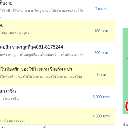
ก็บง่าย
ไม่ระบุ
๊ะปิคนิ
,
โต๊ะสนาม หาดใหญ่ ขาย
,
โต๊ะสนามสงขลา
,
โต๊ะ
,
จ.
180 บาท
องไล่ยุงแบบพวงกุญแจ
,
ง-ปลีก ราคาถูกที่สุด081-8175244
390 บาท
็นท์ราคาถูก
,
เต็นท์ลูกเสือ
,
เต็นท์นอนป่า
,
เต็นท์นอนราคา
ในห้องพัก ของใช้โรงแรม รีสอร์ท สปา
1 บาท
้ในห้องพัก
,
ของใช้ในโรงแรม
,
ของใช้โรงแรม
,
ของใช้ส
ก เรซิ่น
8,000 บาท
างไทย เรซิ่น
,
4,500 บาท
ล เกวียนคาวบอย
,
คำค