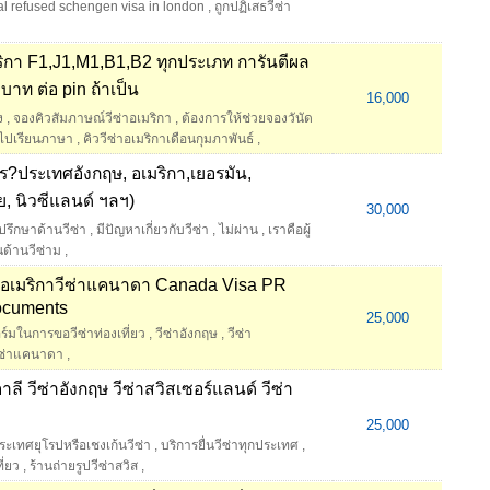
l refused schengen visa in london
,
ถูกปฏิเสธวีซ่า
ริกา F1,J1,M1,B1,B2 ทุกประเภท การันตีผล
าท ต่อ pin ถ้าเป็น
16,000
ง
,
จองคิวสัมภาษณ์วีซ่าอเมริกา
,
ต้องการให้ช่วยจองวันัด
 ไปเรียนภาษา
,
คิววีซ่าอเมริกาเดือนกุมภาพันธ์
,
ไร?ประเทศอังกฤษ, อเมริกา,เยอรมัน,
ย, นิวซีแลนด์ ฯลฯ)
30,000
ปรึกษาด้านวีซ่า
,
มีปัญหาเกี่ยวกับวีซ่า
,
ไม่ผ่าน
,
เราคือผู้
ด้านวีซ่าม
,
ประ อเมริกาวีซ่าแคนาดา Canada Visa PR
ocuments
25,000
์มในการขอวีซ่าท่องเที่ยว
,
วีซ่าอังกฤษ
,
วีซ่า
ีซ่าแคนาดา
,
ตาลี วีซ่าอังกฤษ วีซ่าสวิสเซอร์แลนด์ วีซ่า
25,000
ประเทศยุโรปหรือเชงเก้นวีซ่า
,
บริการยื่นวีซ่าทุกประเทศ
,
ี่ยว
,
ร้านถ่ายรูปวีซ่าสวิส
,