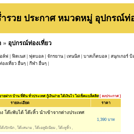
ำรวย ประกาศ หมวดหมู่ อุปกรณ์ท่อ
า
»
อุปกรณ์ท่องเที่ยว
อล์ฟ
|
ฟิตเนส
|
ฟุตบอล
|
จักรยาน
|
เทนนิส
|
บาสเก็ตบอล
|
สนุกเกอร์ บิ
ท่องเที่ยว อื่นๆ
|
กีฬา อื่นๆ
|
ยฝาก บ้าน ที่ดิน ทั่วประเทศ กู้เงินง่าย ได้เงินไว ไม่เช็คแบล็คลิส
[ ลงประกาศ ]
รายละเอียด
ราคา
ง โต๊ะพับได้ โต๊ะหิ้ว นำเข้าจากต่างประเทศ
1,390 บาท
โต๊ะปิกนิก
,
โต๊ะสนาม
,
โต๊ะอลูมิเนียม
,
โต๊ะหูหิ้ว
,