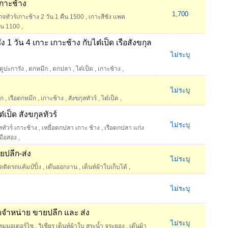
เกาะช้าง
1,700
กจทัวร์เกาะช้าง 2 วัน 1 คืน 1500
,
เกาะสีชัง แพค
คืน 1100
,
ง 1 วัน 4 เกาะ เกาะช้าง กับไต๋เป็ด เรือสังขกุล
ไม่ระบุ
ดูปะการัง
,
ตกหมึก
,
ตกปลา
,
ไต๋เป็ด
,
เกาะช้าง
,
ไม่ระบุ
ึก
,
เรือตกหมึก
,
เกาะช้าง
,
สังขกุลทัวร์
,
ไต๋เป็ด
,
เป็ด สังขกุลทัวร์
ไม่ระบุ
ลทัวร์ เกาะช้าง
,
เหยื่อตกปลา เกาะ ช้าง
,
เรือตกปลา แก่ง
มือสอง
,
ายปลีก-ส่ง
ไม่ระบุ
ดติดรถแค้มป์ปิ้ง
,
เต๊นออกงาน
,
เต็นท์ผ้าใบเก็บได้
,
ไม่ระบุ
 จัดจำหน่าย ขายปลีก และ ส่ง
ไม่ระบุ
ลุมมอเตอร์ไซ
,
วิเชียร เต็นท์ผ้าใบ สระน้ำ จระยอง
,
เต๊นผ้า