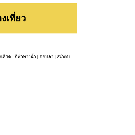
งเที่ยว
ลเลียด
|
กีฬาทางน้ำ
|
ตกปลา
|
สเก็ตบ