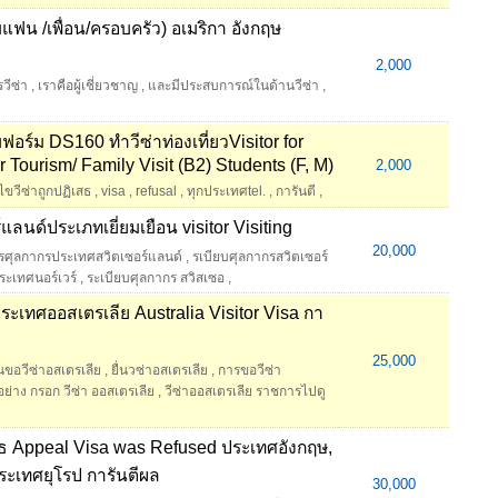
ี่ยมแฟน /เพื่อน/ครอบครัว) อเมริกา อังกฤษ
2,000
วีซ่า
,
เราคือผู้เชี่ยวชาญ
,
และมีประสบการณ์ในด้านวีซ่า
,
อร์ม DS160 ทำวีซ่าท่องเที่ยวVisitor for
r Tourism/ Family Visit (B2) Students (F, M)
2,000
ไขวีซ่าถูกปฏิเสธ
,
visa
,
refusal
,
ทุกประเทศtel.
,
การันตี
,
แลนด์ประเภทเยี่ยมเยือน visitor Visiting
20,000
ารศุลกากรประเทศสวิตเซอร์แลนด์
,
รเบียบศุลกากรสวิตเซอร์
ระเทศนอร์เวร์
,
ระเบียบศุลกากร สวิสเซอ
,
ประเทศออสเตรเลีย Australia Visitor Visa กา
25,000
่นขอวีซ่าอสเตรเลีย
,
ยื่นวซ่าอสเตรเลีย
,
การขอวีซ่า
อย่าง กรอก วีซ่า ออสเตรเลีย
,
วีซ่าออสเตรเลีย ราชการไปดู
เสธ Appeal Visa was Refused ประเทศอังกฤษ,
ระเทศยุโรป การันตีผล
30,000