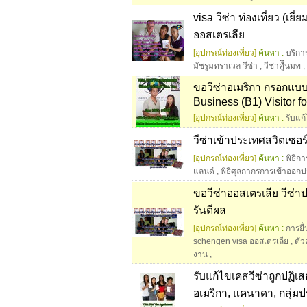
visa วีซ่า ท่องเที่ยว (เย
ออสเตรเลีย
[อุปกรณ์ท่องเที่ยว]
ค้นหา :
บริการ
มัชรูมทราเวล วีซ่า
,
วีซ่าคัึู่ั่นมท
,
ขอวีซ่าอเมริกา กรอกแบบฟ
Business (B1) Visitor fo
[อุปกรณ์ท่องเที่ยว]
ค้นหา :
รับแก้
วีซ่าเข้าประเทศสวิตเซอร์
[อุปกรณ์ท่องเที่ยว]
ค้นหา :
พิธีก
แลนด์
,
พิธีศุลกากรการเข้าออกป
ขอวีซ่าออสเตรเลีย วีซ่า
รันตีผล
[อุปกรณ์ท่องเที่ยว]
ค้นหา :
การยื
schengen visa ออสเตรเลีย
,
ตัว
งาน
,
รับแก้ไขเคสวีซ่าถูกปฏิ
อเมริกา, แคนาดา, กลุ่มป