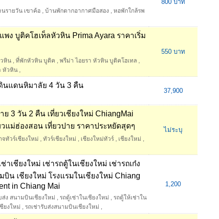
800 บาท
้านรายวัน เขาค้อ
,
บ้านพักตากอากาศมือสอง
,
หอพักใกล้รพ
ม่แพง บูติคโฮเท็ลหัวหิน Prima Ayara ราคาเริ่ม
550 บาท
หัวหิน
,
ที่พักหัวหิน บูติค
,
พรีม่า ไอยรา หัวหิน บูติคโฮเทล
,
 หัวหิน
,
ดินแดนหิมาลัย 4 วัน 3 คืน
37,900
งราย 3 วัน 2 คืน เที่ยวเชียงใหม่ ChiangMai
ี่ยวแม่ฮ่องสอน เที่ยวปาย ราคาประหยัดสุดๆ
ไม่ระบุ
กจทัวร์เชียงใหม่
,
ทัวร์เชียงใหม่
,
เชียงใหม่ทัวร์
,
เชียงใหม่
,
เช่าเชียงใหม่ เช่ารถตู้ในเชียงใหม่ เช่ารถเก๋ง
มบิน เชียงใหม่ โรงแรมในเชียงใหม่ Chiang
1,200
Rent in Chiang Mai
ับส่ง สนามบินเชียงใหม่
,
รถตู้เช่าในเชียงใหม่
,
รถตู้ให้เช่าใน
ชียงใหม่
,
รถเช่ารับส่งสนามบินเชียงใหม่
,