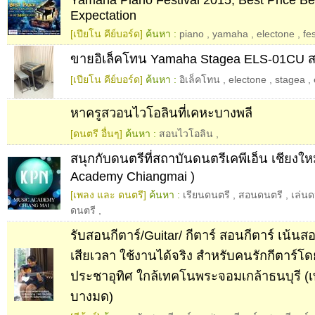
Expectation
[เปียโน คีย์บอร์ด]
ค้นหา :
piano
,
yamaha
,
electone
,
fes
ขายอิเล็คโทน Yamaha Stagea ELS-01CU ส
[เปียโน คีย์บอร์ด]
ค้นหา :
อิเล็คโทน
,
electone
,
stagea
,
หาครูสวอนไวโอลินที่เคหะบางพลี
[ดนตรี อื่นๆ]
ค้นหา :
สอนไวโอลิน
,
สนุกกับดนตรีที่สถาบันดนตรีเคพีเอ็น เชียงให
Academy Chiangmai )
[เพลง และ ดนตรี]
ค้นหา :
เรียนดนตรี
,
สอนดนตรี
,
เล่นด
ดนตรี
,
รับสอนกีตาร์/Guitar/ กีตาร์ สอนกีตาร์ เน้น
เสียเวลา ใช้งานได้จริง สำหรับคนรักกีตาร์โ
ประชาอุทิศ ใกล้เทคโนพระจอมเกล้าธนบุรี (
บางมด)