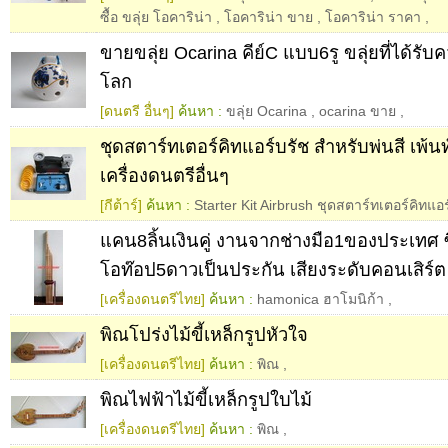
ซื้อ ขลุ่ย โอคาริน่า
,
โอคาริน่า ขาย
,
โอคาริน่า ราคา
,
ขายขลุ่ย Ocarina คีย์C แบบ6รู ขลุ่ยที่ได้รับ
โลก
[ดนตรี อื่นๆ]
ค้นหา :
ขลุ่ย Ocarina
,
ocarina ขาย
,
ชุดสตาร์ทเตอร์คิทแอร์บรัช สำหรับพ่นสี เพ้นท
เครื่องดนตรีอื่นๆ
[กีต้าร์]
ค้นหา :
Starter Kit Airbrush ชุดสตาร์ทเตอร์คิทแอ
แคน8ลิ้นเงินคู่ งานจากช่างมือ1ของประเทศ ซึ
โอท๊อป5ดาวเป็นประกัน เสียงระดับคอนเสิร์ต
[เครื่องดนตรีไทย]
ค้นหา :
hamonica ฮาโมนิก้า
,
พิณโปร่งไม้ขี้เหล็กรูปหัวใจ
[เครื่องดนตรีไทย]
ค้นหา :
พิณ
,
พิณไฟฟ้าไม้ขี้เหล็กรูปใบไม้
[เครื่องดนตรีไทย]
ค้นหา :
พิณ
,