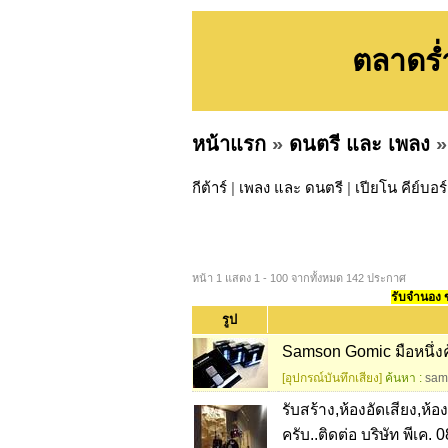
ตลาดร่
หน้าแรก
»
ดนตรี และ เพลง
กีต้าร์
|
เพลง และ ดนตรี
|
เปียโน คีย์บอร
หน้า 1 แสดง 1 - 100 จากทั้งหมด 142 ประกาศ
รับจำนอง ขา
รูป
Samson Gomic มือหนึ่ง
[อุปกรณ์บันทึกเสียง]
ค้นหา :
sam
รับสร้าง,ห้องอัดเสียง,ห้
ครับ..ติดต่อ บริษัท พีเค