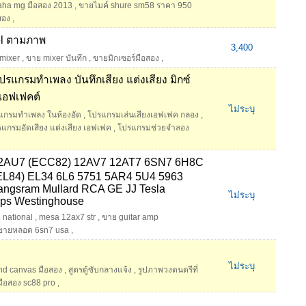
aha mg มือสอง 2013
,
ขายไมค์ shure sm58 ราคา 950
สอง
,
l ตามภาพ
3,400
mixer
,
ขาย mixer บันทึก
,
ขายมิกเซอร์มือสอง
,
กรมทำเพลง บันทึกเสียง แต่งเสียง มิกซ์
 เอฟเฟคต์
ไม่ระบุ
แกรมทำเพลง ในห้องอัด
,
โปรแกรมเล่นเสียงเอฟเฟค กลอง
,
แกรมอัดเสียง แต่งเสียง เอฟเฟค
,
โปรแกรมช่วยจำลอง
12AU7 (ECC82) 12AV7 12AT7 6SN7 6H8C
EL84) EL34 6L6 5751 5AR4 5U4 5963
angsram Mullard RCA GE JJ Tesla
ไม่ระบุ
ips Westinghouse
 national
,
mesa 12ax7 str
,
ขาย guitar amp
ขายหลอด 6sn7 usa
,
ไม่ระบุ
nd canvas มือสอง
,
สูตรตู้ซับกลางแจ้ง
,
รูปภาพวงดนตรีที่
ือสอง sc88 pro
,