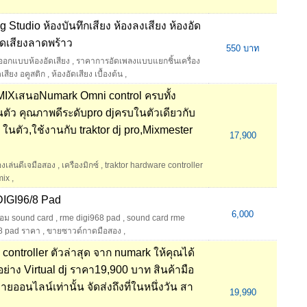
 Studio ห้องบันทึกเสียง ห้องลงเสียง ห้องอัด
ัดเสียงลาดพร้าว
550 บาท
ออกแบบห้องอัดเสียง
,
ราคาการอัดเพลงแบบแยกชิ้นเครื่อง
ดเสียง อคูสติก
,
ห้องอัดเสียง เบื้องต้น
,
 MIXเสนอNumark Omni control ครบทั้ง
ัว คุณภาพดีระดับpro djครบในตัวเดียวกับ
ในตัว,ใช้งานกับ traktor dj pro,Mixmester
17,900
่องเล่นดีเจมือสอง
,
เครืองมิกซ์
,
traktor hardware controller
mix
,
IGI96/8 Pad
6,000
่อม sound card
,
rme digi968 pad
,
sound card rme
8 pad ราคา
,
ขายซาวด์กาดมือสอง
,
controller ตัวล่าสุด จาก numark ให้คุณได้
อย่าง Virtual dj ราคา19,900 บาท สินค้ามือ
ายออนไลน์เท่านั้น จัดส่งถึงที่ในหนึ่งวัน สา
19,990