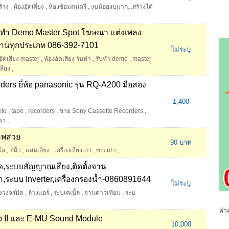
ร้าง
,
ห้องอัดเสียง
,
ห้องซ้อมดนตรี
,
งบน้อยงบมาก...สร้างได้
รับทำ Demo Master Spot โฆษณา แต่งเพลง
งานทุกประเภท 086-392-7101
ไม่ระบุ
อัดเสียง master
,
ห้องอัดเสียง รับทำ
,
รับทำ demo
,
master
สียง
,
ders ยี่ห้อ panasonic รุ่น RQ-A200 มือสอง
1,400
ete
,
tape
,
recorders
,
ขาย Sony Cassette Recorders
,
คา
,
ภาพสวย
90 บาท
ีล
,
7นิ้ว
,
แผ่นเสียง
,
เครื่องเสียงเก่า
,
ของเก่า
,
ิด,ระบบสัญญาณเสียง,ติดตั้งจาน
า,ระบบ Inverter,เครื่องกรองน้ำ-0860891644
ไม่ระบุ
งวงจรปิด
,
ล้างแอร์
,
ระบเคเบิ้ล
,
จานดาวเทียม
,
ระบ
คำค
 II และ E-MU Sound Module
10,000