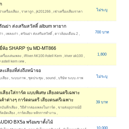
ูก
ไม่ระบุ
ช่าเครื่องเสียง
,
ราคาถูก
,
jk201266
,
เช่าเครื่องเสียงราคา
ัณย่า ส่งเสริมสวัสดิ์ album หายาก
700 บาท
ก่า
,
เพลงเก่า
,
ศรัณย่า ส่งเสริมสวัสดิ์
,
ดาวล้อมเดือน 2
,
 ยี่ห้อ SHARP รุ่น MD-MT866
1,800
ครื่องเล่นเพลง
,
iRiver AK100 Astell Kern
,
iriver ak100
,
0 astell kern เทพ
,
สียงที่ส่งถึงหน้าจอ
ไม่ระบุ
บเสียง
,
ระบบภาพ
,
ชุดประชุม
,
sound
,
บริษัท ระบบ ภาพ
ัดเสียงใส่การ์ด แบบพิเศษ เสียงดนตรีเฉพาะ
นค้าต่างๆ การ์ดดนตรี เสียงดนตรีเฉพาะ
39 บาท
ดบันทึกเสียง
,
วิธีทำกล่องเพลงในการ์ด
,
ขายส่งอุปกรณ์มี
์ดอัดเสียง
,
การ์ดเสียง หลักการทำงาน
,
UDIO BX5a พร้อมขาตั้งไม้
10,000