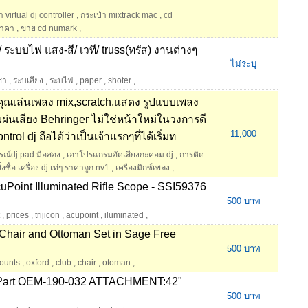
 virtual dj controller
,
กระเป๋า mixtrack mac
,
cd
ราคา
,
ขาย cd numark
,
ง/ ระบบไฟ แสง-สี/ เวที/ truss(ทรัส) งานต่างๆ
ไม่ระบุ
ช่า
,
ระบเสียง
,
ระบไฟ
,
paper
,
shoter
,
ให้คุณเล่นเพลง mix,scratch,แสดง รูปแบบเพลง
แผ่นเสียง Behringer ไม่ใช่หน้าใหม่ในวงการดี
11,000
trol dj ถือได้ว่าเป็นเจ้าแรกๆที่ได้เริ่มท
รณ์dj pad มือสอง
,
เอาโปรแกรมอัดเสียงกะคอม dj
,
การติด
ั่งซื้อ เครื่อง dj เท่ๆ ราคาถูก nv1
,
เครื่องมิกซ์เพลง
,
cuPoint Illuminated Rifle Scope - SSI59376
500 บาท
,
prices
,
trijicon
,
acupoint
,
iluminated
,
Chair and Ottoman Set in Sage Free
500 บาท
counts
,
oxford
,
club
,
chair
,
otoman
,
Part OEM-190-032 ATTACHMENT:42"
500 บาท