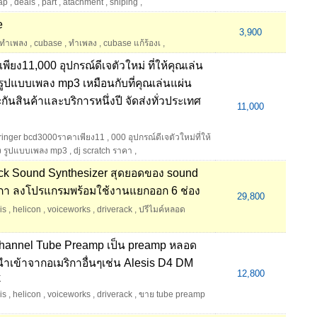
ap
,
deals
,
part
,
atachment
,
shiping
,
e
3,900
ทำเพลง
,
cubase
,
ทำเพลง
,
cubase แก้ร้องเ
,
ง11,000 อุปกรณ์ดีเจตัวใหม่ ที่ให้คุณเล่น
รูปแบบเพลง mp3 เหมือนกับที่คุณเล่นแผ่น
ะกันสินค้าและบริการหนึ่งปี จัดส่งทั่วประเทศ
11,000
ringer bcd3000ราคาเพียง11
,
000 อุปกรณ์ดีเจตัวใหม่ที่ให้
 รูปแบบเพลง mp3
,
dj scratch ราคา
,
ck Sound Synthesizer สุดยอดของ sound
กา ลงโปรแกรมพร้อมใช้งานแยกออก 6 ช่อง
29,800
is
,
helicon
,
voiceworks
,
driverack
,
ปรีไมค์หลอด
hannel Tube Preamp เป็น preamp หลอด
ำเข้าจากอเมริกาอื่นๆเช่น Alesis D4 DM
12,800
k
is
,
helicon
,
voiceworks
,
driverack
,
ขาย tube preamp