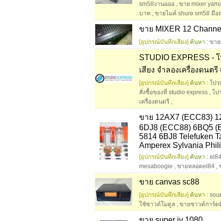
sm58งานaaa
,
ขาย mixer yam
บาท
,
ขายไมค์ shure sm58 มือ
ขาย MIXER 12 Channe
[อุปกรณ์บันทึกเสียง]
ค้นหา :
ขาย
STUDIO EXPRESS - โปรแ
เสียง จำลองเครื่องดนตรี
[อุปกรณ์บันทึกเสียง]
ค้นหา :
โปร
สั่งซื้อของที่ studio express
,
โปร
เครื่องดนตรี
,
ขาย 12AX7 (ECC83) 
6DJ8 (ECC88) 6BQ5 (
5814 6BJ8 Telefuken T
Amperex Sylvania Phil
[อุปกรณ์บันทึกเสียง]
ค้นหา :
el84
mesaboogie
,
ขายหลอดel84
,
ขาย canvas sc88
[อุปกรณ์บันทึกเสียง]
ค้นหา :
sou
ใช้ซาวด์โมดูล
,
ขายซาวด์การ์ดม
ขาย super jv 1080