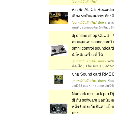
[อุปกรณ์บันทึกเสียง]
ห้องอัด ALICE Recording
เสียง ระดับคุณภาพ ห้องอ
[อุปกรณ์บันทึกเสียง]
ค้นหา :
การ
ดนตรี
,
ออกแบบห้องอัดเสียง
,
อั
dj online shop CLUB I
ควบคุมและsoundcardในต
omni control soundcard 
นำ้หนักเครื่องดี ให้
[อุปกรณ์บันทึกเสียง]
ค้นหา :
เครื
ที่เล่นได้
,
เครื่อง mix DJ
,
เครือง
ขาย Sound card RME D
[อุปกรณ์บันทึกเสียง]
ค้นหา :
รับซ
digi968 pad ราคา
,
rme digi96
Numark mixtrack pro Dj 
dj กับ software ยอดนิยม
หนึ่งรับประกันสินค้า1ปี ข
มาร