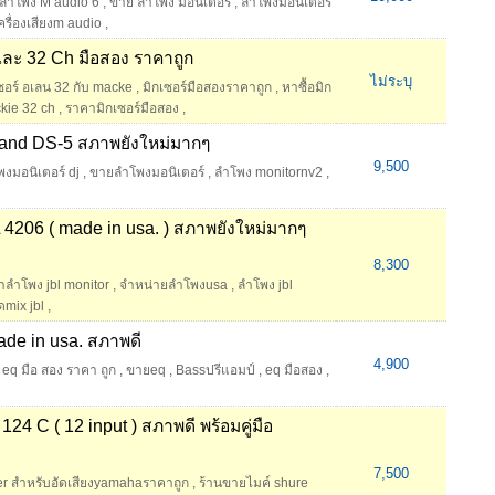
ลำโพง M audio 6
,
ขาย ลําโพง มอนิเตอร์
,
ลำโพงมอนิเตอร์
ครื่องเสียงm audio
,
และ 32 Ch มือสอง ราคาถูก
ไม่ระบุ
ซอร์ อเลน 32 กับ macke
,
มิกเซอร์มือสองราคาถูก
,
หาซื้อมิก
kie 32 ch
,
ราคามิกเซอร์มือสอง
,
land DS-5 สภาพยังใหม่มากๆ
9,500
งมอนิเตอร์ dj
,
ขายลําโพงมอนิเตอร์
,
ลําโพง monitornv2
,
4206 ( made in usa. ) สภาพยังใหม่มากๆ
8,300
าลำโพง jbl monitor
,
จำหน่ายลำโพงusa
,
ลำโพง jbl
ดmix jbl
,
de in usa. สภาพดี
4,900
eq มือ สอง ราคา ถูก
,
ขายeq
,
Bassปรีแอมป์
,
eq มือสอง
,
4 C ( 12 input ) สภาพดี พร้อมคู่มือ
7,500
er สำหรับอัดเสียงyamahaราคาถูก
,
ร้านขายไมค์ shure