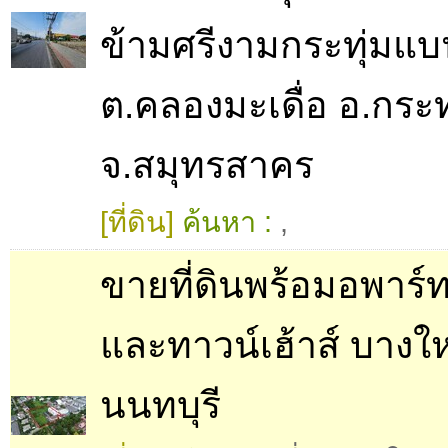
ข้ามศรีงามกระทุ่มแ
ต.คลองมะเดื่อ อ.กระ
จ.สมุทรสาคร
[ที่ดิน]
ค้นหา :
,
ขายที่ดินพร้อมอพาร์ท
และทาวน์เฮ้าส์ บางใ
นนทบุรี