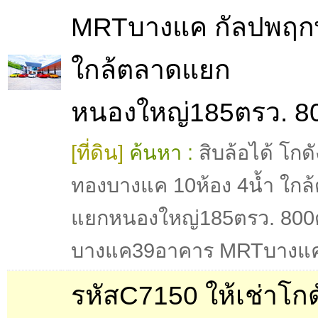
MRTบางแค กัลปพฤกษ
ใกล้ตลาดแยก
หนองใหญ่185ตรว. 8
[ที่ดิน]
ค้นหา :
สิบล้อได้ โกด
ทองบางแค 10ห้อง 4น้ำ ใกล
แยกหนองใหญ่185ตรว. 800
บางแค39อาคาร MRTบางแ
รหัสC7150 ให้เช่าโกด