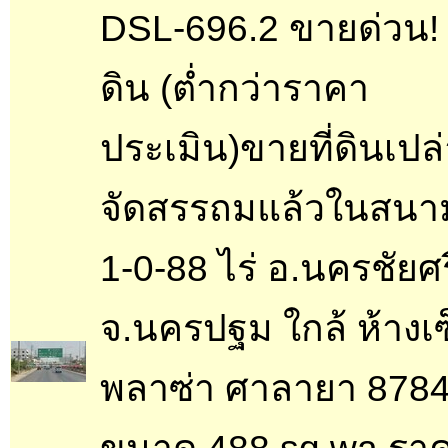
DSL-696.2 ขายด่วน! พื
ดิน (ต่ำกว่าราคา
ประเมิน)ขายที่ดินเปล
จัดสรรถมแล้วในสนา
1-0-88 ไร่ อ.นครชัยศร
จ.นครปฐม ใกล้ ห้างเ
พลาซ่า ศาลายา 8784